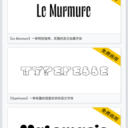
衬线
OFL
【Le Murmure】一种特别独特、优雅的英文标题字体
英文
标题
时尚
无衬线
OFL
【Typefesse】一种有趣的屁股形状的英文字体
英文
标题
创意