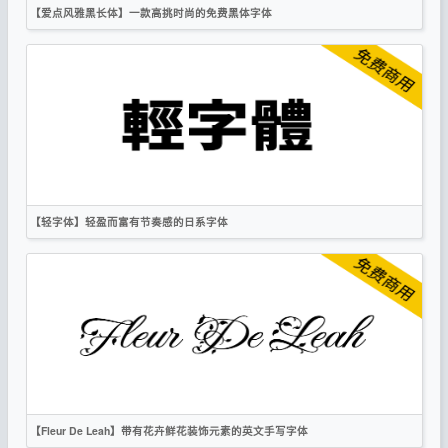
【爱点风雅黑长体】一款高挑时尚的免费黑体字体
简体
黑体
标题
时尚
作者声明
【轻字体】轻盈而富有节奏感的日系字体
繁体
日文
黑体
标题
Apache
【Fleur De Leah】带有花卉鲜花装饰元素的英文手写字体