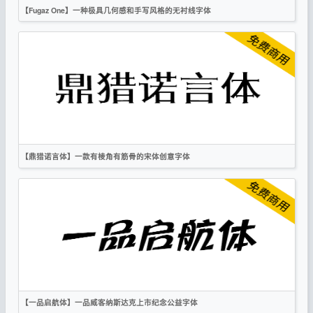
【Fugaz One】一种极具几何感和手写风格的无衬线字体
英文
手写
标题
无衬线
OFL
【鼎猎诺言体】一款有棱角有筋骨的宋体创意字体
简体
宋体
标题
作者声明
【一品启航体】一品威客纳斯达克上市纪念公益字体