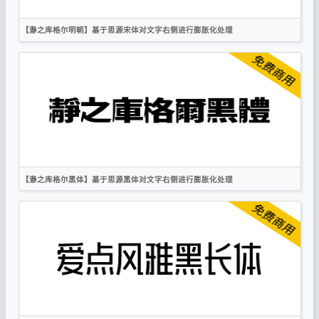
【瀞之库格尔明朝】基于思源宋体对文字右侧进行膨胀化处理
繁体
日文
宋体
标题
OFL
【瀞之库格尔黑体】基于思源黑体对文字右侧进行膨胀化处理
繁体
日文
黑体
标题
OFL