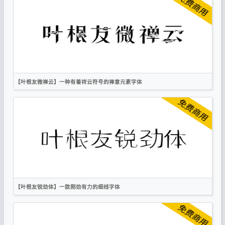
繁体
宋体
圆体
标题
时尚
OFL
【叶根友微禅云】一种有着祥云符号的禅意元素字体
简体
标题
创意
作者声明
【叶根友锐劲体】一款刚劲有力的细线字体
简体
标题