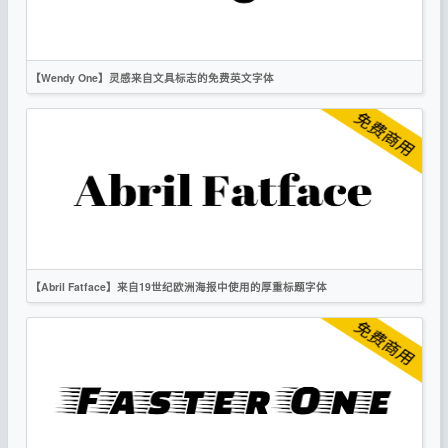
作者声明
【Wendy One】灵感来自文具标志的免费英文字体
英文
标题
无衬线
OFL
【Abril Fatface】来自19世纪欧洲海报中使用的厚重标题字体
英文
标题
时尚
衬线
OFL