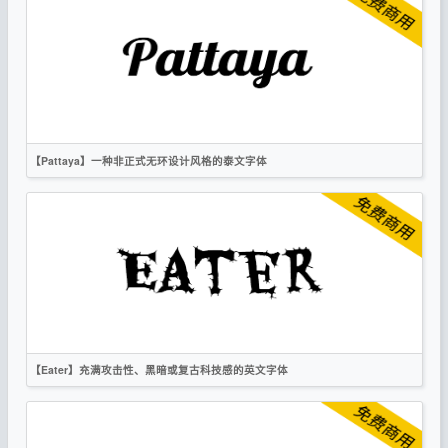
标题
卡通
复古
无衬线
Apache
【Pattaya】一种非正式无环设计风格的泰文字体
英文
泰文
手写
标题
OFL
【Eater】充满攻击性、黑暗或复古科技感的英文字体
英文
标题