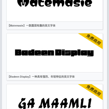
无衬线
OFL
【Matemasie】一款圆润有趣的英文字体
英文
标题
卡通
创意
无衬线
OFL
【Badeen Display】一种具有强烈、年轻特征的英文字体
英文
标题
复古
无衬线