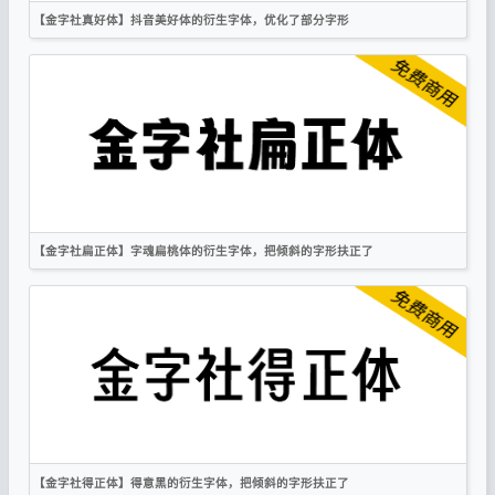
【金字社真好体】抖音美好体的衍生字体，优化了部分字形
简体
标题
OFL
【金字社扁正体】字魂扁桃体的衍生字体，把倾斜的字形扶正了
简体
标题
OFL
【金字社得正体】得意黑的衍生字体，把倾斜的字形扶正了