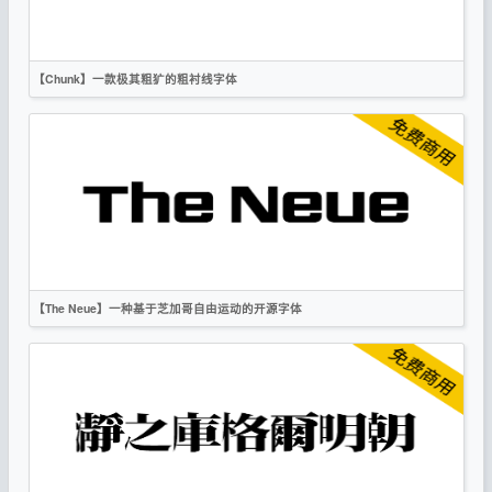
【Chunk】一款极其粗犷的粗衬线字体
英文
标题
复古
衬线
OFL
【The Neue】一种基于芝加哥自由运动的开源字体
英文
标题
无衬线
OFL