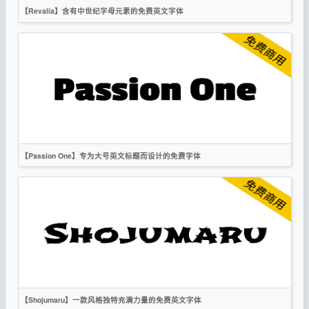
【Revalia】含有中世纪字母元素的免费英文字体
英文
标题
无衬线
OFL
【Passion One】专为大号英文标题而设计的免费字体
英文
标题
无衬线
OFL
【Shojumaru】一款风格独特充满力量的免费英文字体