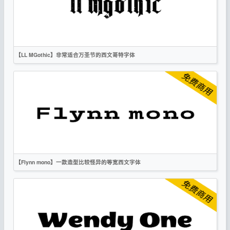
复古
科技
无衬线
作者声明
【LL MGothic】非常适合万圣节的西文哥特字体
英文
标题
创意
无衬线
作者声明
【Flynn mono】一款造型比较怪异的等宽西文字体
英文
标题
衬线
无衬线