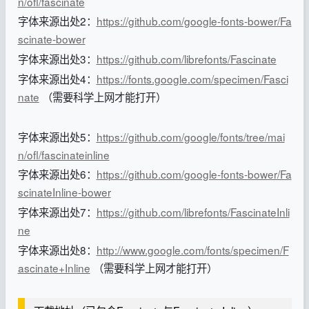
n/ofl/fascinate
字体来源出处2：
https://github.com/google-fonts-bower/Fa
scinate-bower
字体来源出处3：
https://github.com/librefonts/Fascinate
字体来源出处4：
https://fonts.google.com/specimen/Fasci
nate
（需要科学上网才能打开）
字体来源出处5：
https://github.com/google/fonts/tree/mai
n/ofl/fascinateinline
字体来源出处6：
https://github.com/google-fonts-bower/Fa
scinateInline-bower
字体来源出处7：
https://github.com/librefonts/FascinateInli
ne
字体来源出处8：
http://www.google.com/fonts/specimen/F
ascinate+Inline
（需要科学上网才能打开）