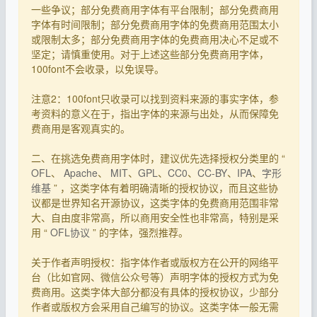
一些争议；部分免费商用字体有平台限制；部分免费商用
字体有时间限制；部分免费商用字体的免费商用范围太小
或限制太多；部分免费商用字体的免费商用决心不足或不
坚定；请慎重使用。对于上述这些部分免费商用字体，
100font不会收录，以免误导。
注意2：100font只收录可以找到资料来源的事实字体，参
考资料的意义在于，指出字体的来源与出处，从而保障免
费商用是客观真实的。
二、在挑选免费商用字体时，建议优先选择授权分类里的 “
OFL
、
Apache
、
MIT
、
GPL
、
CC0
、
CC-BY
、
IPA
、
字形
维基
” ，这类字体有着明确清晰的授权协议，而且这些协
议都是世界知名开源协议，这类字体的免费商用范围非常
大、自由度非常高，所以商用安全性也非常高，特别是采
用 “
OFL协议
” 的字体，强烈推荐。
关于作者声明授权：指字体作者或版权方在公开的网络平
台（比如官网、微信公众号等）声明字体的授权方式为免
费商用。这类字体大部分都没有具体的授权协议，少部分
作者或版权方会采用自己编写的协议。这类字体一般无需