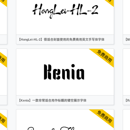
英文
日文
韩文
像素
【HongLei-HL-2】很适合封面使用的免费商用英文手写体字体
【M
英文
手写
标题
创意
作者声明
【Kenia】一款非常适合用作标题的镂空展示字体
【R
英文
标题
创意