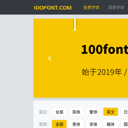
免费字体
简体字体
语言：
全部
简体
繁体
英文
日
类型：
全部
黑体
宋体
楷体
圆