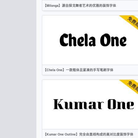
【Milonga】源自探戈舞者艺术的优雅的装饰字体
英文
标题
创意
时尚
衬线
OFL
【Chela One】一款粗体且紧凑的手写笔刷字体
英文
手写
标题
卡通
OFL
【Kumar One Outline】完全由直线构成的高对比度装饰字体