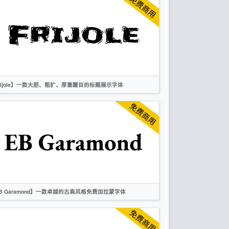
手写
OFL
rijole】一款大胆、粗犷、厚重醒目的标题展示字体
英文
标题
卡通
创意
无衬线
OFL
B Garamond】一款卓越的古典风格免费加拉蒙字体
英文
复古