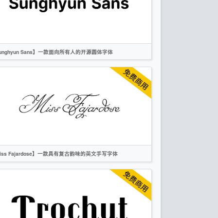
unghyun Sans】一款面向所有人的开源圆体字体
繁体
英文
日文
韩文
越南文
圆体
OFL
iss Fajardose】一款具有复古韵味的英文手写字体
英文
手写
复古
OFL