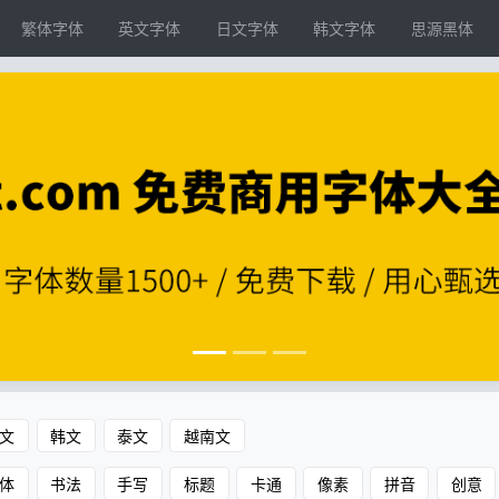
繁体字体
英文字体
日文字体
韩文字体
思源黑体
文
韩文
泰文
越南文
体
书法
手写
标题
卡通
像素
拼音
创意