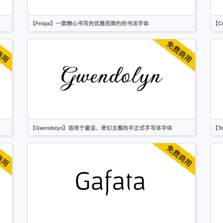
【Felipa】一款精心书写的优雅而简约的书法字体
【C
英文
书法
手写
OFL
【Gwendolyn】适用于童话、奇幻主题的半正式手写体字体
【T
英文
手写
卡通
OFL