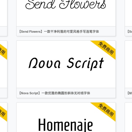
无衬线
OFL
【Send Flowers】一款干净利落的可爱风格手写连笔字体
【S
英文
手写
卡通
复古
OFL
【Nova Script】一款优雅的椭圆形斜体无衬线字体
【M
英文
圆体
无衬线
OFL