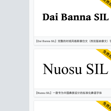
手写
标题
时尚
OFL
【Dai Banna SIL】完整的衬线风格新傣仂文（西双版纳傣文）
英文
泰文
衬线
OFL
【Nuosu SIL】一款专为中国彝族设计的标准化彝语字体
英文
衬线