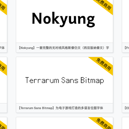
标题
科技
衬线
OFL
字体
【Nokyung】一套完整的无衬线风格新傣仂文（西双版纳傣文）字
【F
体
英文
泰文
无衬线
OFL
【Terrarum Sans Bitmap】为电子游戏打造的多语言位图字体
【E
简体
繁体