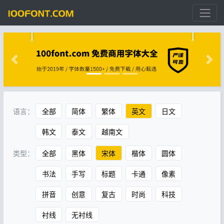
语言：
全部
简体
繁体
英文
日文
韩文
泰文
越南文
类型：
全部
黑体
宋体
楷体
圆体
书法
手写
标题
卡通
像素
拼音
创意
复古
时尚
科技
衬线
无衬线