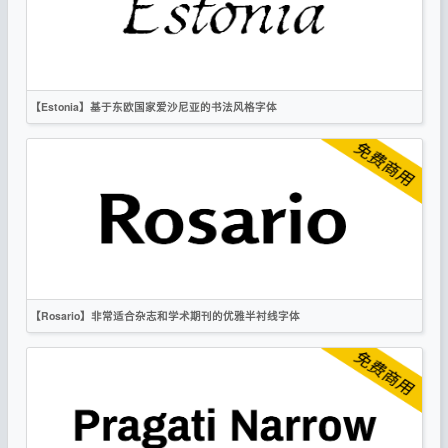
卡通
创意
无衬线
OFL
【Estonia】基于东欧国家爱沙尼亚的书法风格字体
英文
越南文
书法
时尚
衬线
OFL
【Rosario】非常适合杂志和学术期刊的优雅半衬线字体
英文
时尚
衬线
OFL