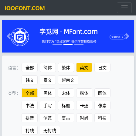
语言：
全部
简体
繁体
英文
日文
韩文
泰文
越南文
类型：
全部
黑体
宋体
楷体
圆体
书法
手写
标题
卡通
像素
拼音
创意
复古
时尚
科技
衬线
无衬线