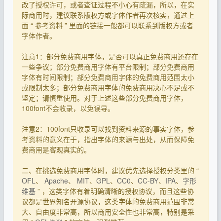
改了授权许可，或者查证过程不小心有疏漏，所以，在实
际商用时，建议联系版权方或字体作者再次核实，通过上
面 “ 参考资料 ” 里面的链接一般都可以联系到版权方或者
字体作者。
注意1：部分免费商用字体，是否可以真正免费商用还存在
一些争议；部分免费商用字体有平台限制；部分免费商用
字体有时间限制；部分免费商用字体的免费商用范围太小
或限制太多；部分免费商用字体的免费商用决心不足或不
坚定；请慎重使用。对于上述这些部分免费商用字体，
100font不会收录，以免误导。
注意2：100font只收录可以找到资料来源的事实字体，参
考资料的意义在于，指出字体的来源与出处，从而保障免
费商用是客观真实的。
二、在挑选免费商用字体时，建议优先选择授权分类里的 “
OFL
、
Apache
、
MIT
、
GPL
、
CC0
、
CC-BY
、
IPA
、
字形
维基
” ，这类字体有着明确清晰的授权协议，而且这些协
议都是世界知名开源协议，这类字体的免费商用范围非常
大、自由度非常高，所以商用安全性也非常高，特别是采