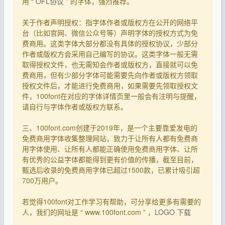
用 “
OFL协议
” 的字体，强烈推荐。
关于作者声明授权：指字体作者或版权方在公开的网络平
台（比如官网、微信公众号等）声明字体的授权方式为免
费商用。这类字体大部分都没有具体的授权协议，少部分
作者或版权方会采用自己编写的协议。这类字体一般无需
取得授权文件，也无需知会作者或版权方，直接就可以免
费商用，但有少部分字体可能需要先向作者或版权方领取
授权文件后，才能进行免费商用，如果需要先领取授权文
件，100font在对应的字体详情页里一般会有注明与提醒，
请自行与字体作者或版权方联系。
三、100font.com创建于2019年，是一个主要靠爱发电的
免费商用字体收集整理网站，致力于让所有人都有免费商
用字体使用、让所有人都能正确使用免费商用字体、让所
有优秀的公益字体都能得到更有价值的传播，截至目前，
甄选后收录的免费商用字体已超过1500款，已累计吸引超
700万用户。
若觉得100font对工作学习有帮助，可分享给更多有需要的
人，我们的网址是 “ www.100font.com ” ，
LOGO 下载