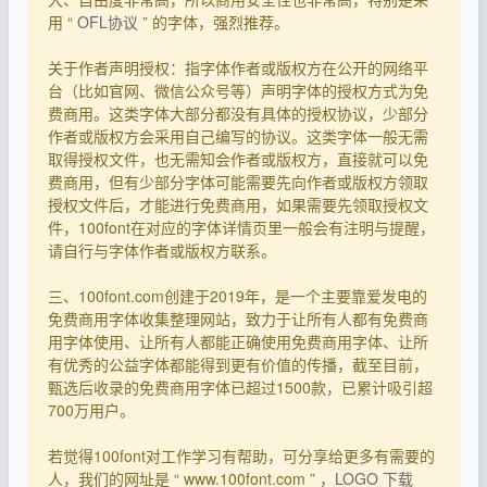
用 “
OFL协议
” 的字体，强烈推荐。
关于作者声明授权：指字体作者或版权方在公开的网络平
台（比如官网、微信公众号等）声明字体的授权方式为免
费商用。这类字体大部分都没有具体的授权协议，少部分
作者或版权方会采用自己编写的协议。这类字体一般无需
取得授权文件，也无需知会作者或版权方，直接就可以免
费商用，但有少部分字体可能需要先向作者或版权方领取
授权文件后，才能进行免费商用，如果需要先领取授权文
件，100font在对应的字体详情页里一般会有注明与提醒，
请自行与字体作者或版权方联系。
三、100font.com创建于2019年，是一个主要靠爱发电的
免费商用字体收集整理网站，致力于让所有人都有免费商
用字体使用、让所有人都能正确使用免费商用字体、让所
有优秀的公益字体都能得到更有价值的传播，截至目前，
甄选后收录的免费商用字体已超过1500款，已累计吸引超
700万用户。
若觉得100font对工作学习有帮助，可分享给更多有需要的
人，我们的网址是 “ www.100font.com ” ，
LOGO 下载