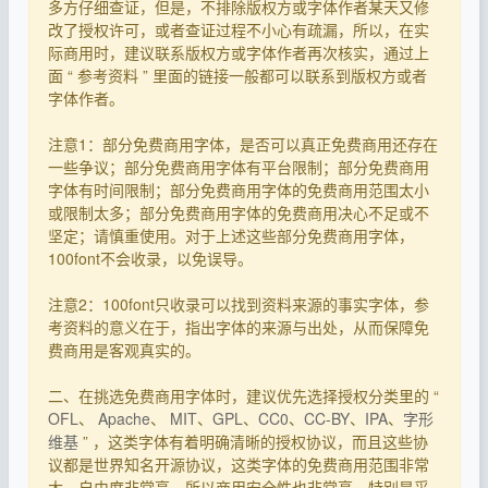
多方仔细查证，但是，不排除版权方或字体作者某天又修
改了授权许可，或者查证过程不小心有疏漏，所以，在实
际商用时，建议联系版权方或字体作者再次核实，通过上
面 “ 参考资料 ” 里面的链接一般都可以联系到版权方或者
字体作者。
注意1：部分免费商用字体，是否可以真正免费商用还存在
一些争议；部分免费商用字体有平台限制；部分免费商用
字体有时间限制；部分免费商用字体的免费商用范围太小
或限制太多；部分免费商用字体的免费商用决心不足或不
坚定；请慎重使用。对于上述这些部分免费商用字体，
100font不会收录，以免误导。
注意2：100font只收录可以找到资料来源的事实字体，参
考资料的意义在于，指出字体的来源与出处，从而保障免
费商用是客观真实的。
二、在挑选免费商用字体时，建议优先选择授权分类里的 “
OFL
、
Apache
、
MIT
、
GPL
、
CC0
、
CC-BY
、
IPA
、
字形
维基
” ，这类字体有着明确清晰的授权协议，而且这些协
议都是世界知名开源协议，这类字体的免费商用范围非常
大、自由度非常高，所以商用安全性也非常高，特别是采