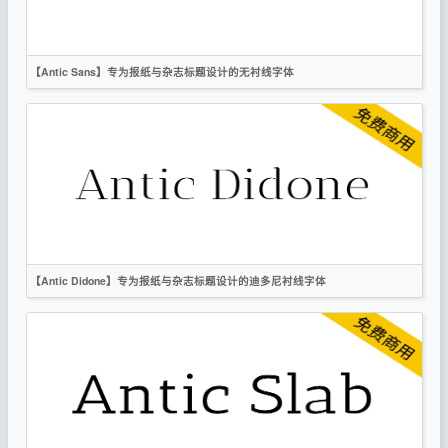
【Antic Sans】专为报纸与杂志标题设计的无衬线字体
英文
标题
时尚
无衬线
OFL
【Antic Didone】专为报纸与杂志标题设计的迪多尼衬线字体
英文
标题
时尚
衬线
OFL