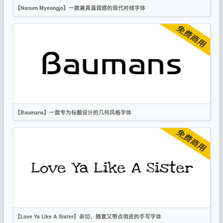
【Nanum Myeongjo】一款兼具温润感的现代衬线字体
英文
韩文
衬线
OFL
【Baumans】一款专为标题设计的几何风格字体
英文
标题
无衬线
OFL
【Love Ya Like A Sister】亲切、随意又带点俏皮的手写字体