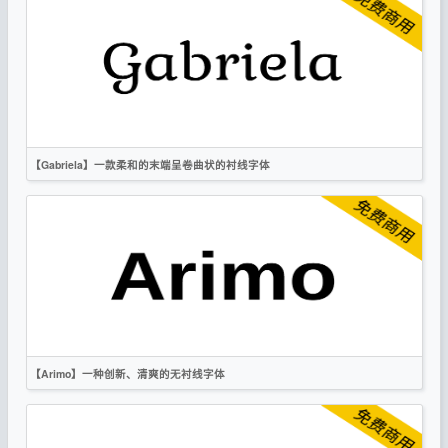
时尚
无衬线
OFL
【Gabriela】一款柔和的末端呈卷曲状的衬线字体
英文
时尚
衬线
OFL
【Arimo】一种创新、清爽的无衬线字体
英文
无衬线