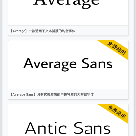
OFL
【Average】一款适用于文本排版的均衡字体
英文
衬线
OFL
【Average Sans】具有优美质感的中性特质的无衬线字体
英文
无衬线
OFL