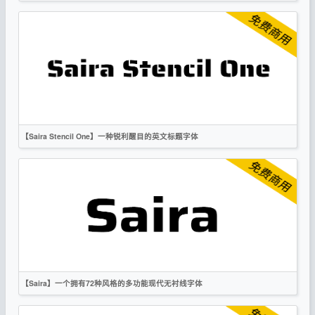
英文
书法
卡通
时尚
OFL
【Saira Stencil One】一种锐利醒目的英文标题字体
英文
标题
无衬线
OFL
【Saira】一个拥有72种风格的多功能现代无衬线字体
英文