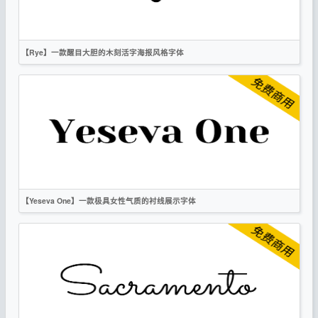
复古
衬线
OFL
【Rye】一款醒目大胆的木刻活字海报风格字体
英文
标题
创意
复古
衬线
OFL
【Yeseva One】一款极具女性气质的衬线展示字体
英文
标题
时尚
衬线
OFL