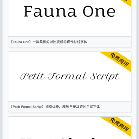
OFL
【Fauna One】一款柔和的对比度低的现代衬线字体
英文
时尚
衬线
OFL
【Petit Formal Script】拥有优雅、精致与奢华感的手写字体
英文
手写
时尚