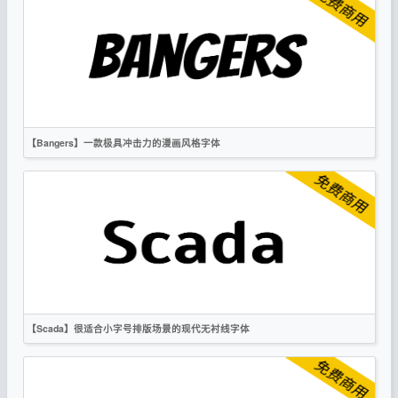
标题
卡通
衬线
OFL
【Bangers】一款极具冲击力的漫画风格字体
英文
标题
卡通
无衬线
OFL
【Scada】很适合小字号排版场景的现代无衬线字体
英文
无衬线