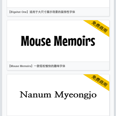
【Bigshot One】适用于大尺寸展示场景的装饰性字体
英文
标题
衬线
OFL
【Mouse Memoirs】一款轻松愉快的趣味字体
英文
标题
卡通
复古
无衬线
OFL