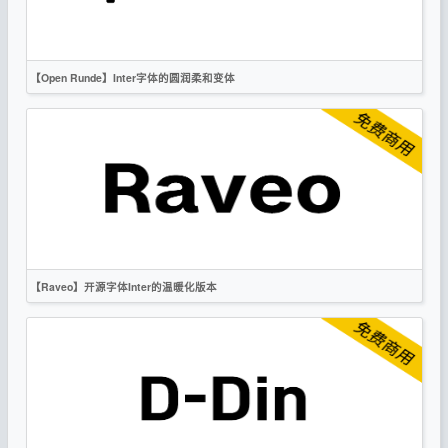
【Open Runde】Inter字体的圆润柔和变体
英文
圆体
无衬线
OFL
【Raveo】开源字体Inter的温暖化版本
英文
无衬线
OFL