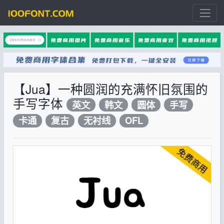
【Jua】一种圆润的充满怀旧氛围的
手写字体
英文
韩文
圆体
手写
卡通
复古
无衬线
OFL