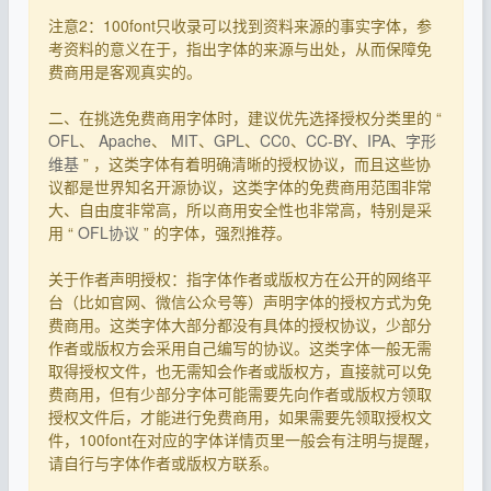
注意2：100font只收录可以找到资料来源的事实字体，参
考资料的意义在于，指出字体的来源与出处，从而保障免
费商用是客观真实的。
二、在挑选免费商用字体时，建议优先选择授权分类里的 “
OFL
、
Apache
、
MIT
、
GPL
、
CC0
、
CC-BY
、
IPA
、
字形
维基
” ，这类字体有着明确清晰的授权协议，而且这些协
议都是世界知名开源协议，这类字体的免费商用范围非常
大、自由度非常高，所以商用安全性也非常高，特别是采
用 “
OFL协议
” 的字体，强烈推荐。
关于作者声明授权：指字体作者或版权方在公开的网络平
台（比如官网、微信公众号等）声明字体的授权方式为免
费商用。这类字体大部分都没有具体的授权协议，少部分
作者或版权方会采用自己编写的协议。这类字体一般无需
取得授权文件，也无需知会作者或版权方，直接就可以免
费商用，但有少部分字体可能需要先向作者或版权方领取
授权文件后，才能进行免费商用，如果需要先领取授权文
件，100font在对应的字体详情页里一般会有注明与提醒，
请自行与字体作者或版权方联系。