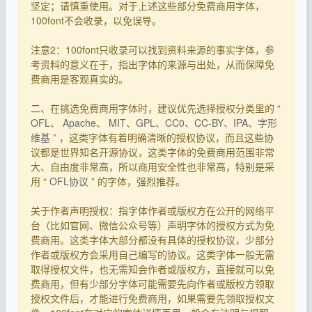
坚定；请慎重使用。对于上述这些部分免费商用字体，
100font不会收录，以免误导。
注意2：100font只收录可以找到资料来源的事实字体，参
考资料的意义在于，指出字体的来源与出处，从而保障免
费商用是客观真实的。
二、在挑选免费商用字体时，建议优先选择授权分类里的 “
OFL
、
Apache
、
MIT
、
GPL
、
CC0
、
CC-BY
、
IPA
、
字形
维基
” ，这类字体有着明确清晰的授权协议，而且这些协
议都是世界知名开源协议，这类字体的免费商用范围非常
大、自由度非常高，所以商用安全性也非常高，特别是采
用 “
OFL协议
” 的字体，强烈推荐。
关于作者声明授权：指字体作者或版权方在公开的网络平
台（比如官网、微信公众号等）声明字体的授权方式为免
费商用。这类字体大部分都没有具体的授权协议，少部分
作者或版权方会采用自己编写的协议。这类字体一般无需
取得授权文件，也无需知会作者或版权方，直接就可以免
费商用，但有少部分字体可能需要先向作者或版权方领取
授权文件后，才能进行免费商用，如果需要先领取授权文