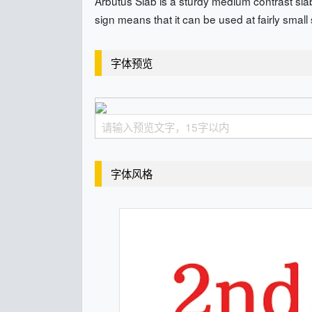
Arbutus Slab is a sturdy medium contrast slab
sign means that it can be used at fairly small 
字体预览
字体风格