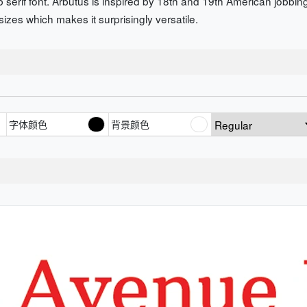
 serif font. Arbutus is inspired by 18th and 19th American jobbi
sizes which makes it surprisingly versatile.
字体颜色
背景颜色