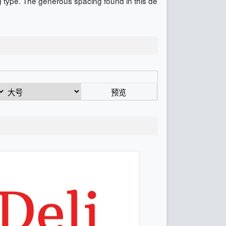
ng type. The generous spacing found in this de
预览