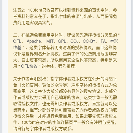
注意2：100font只收录可以找到资料来源的事实字体，参
考资料的意义在于，指出字体的来源与出处，从而保障免
费商用是客观真实的。
二、在挑选免费商用字体时，建议优先选择授权分类里的 “
OFL
、
Apache
、
MIT
、
GPL
、
CC0
、
CC-BY
、
IPA
、
字形
维基
” ，这类字体有着明确清晰的授权协议，而且这些协
议都是世界知名开源协议，这类字体的免费商用范围非常
大、自由度非常高，所以商用安全性也非常高，特别是采
用 “
OFL协议
” 的字体，强烈推荐。
关于作者声明授权：指字体作者或版权方在公开的网络平
台（比如官网、微信公众号等）声明字体的授权方式为免
费商用。这类字体大部分都没有具体的授权协议，少部分
作者或版权方会采用自己编写的协议。这类字体一般无需
取得授权文件，也无需知会作者或版权方，直接就可以免
费商用，但有少部分字体可能需要先向作者或版权方领取
授权文件后，才能进行免费商用，如果需要先领取授权文
件，100font在对应的字体详情页里一般会有注明与提醒，
请自行与字体作者或版权方联系。