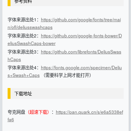
参考资料
字体来源出处1：
https://github.com/google/fonts/tree/mai
n/ofl/deliusswashcaps
字体来源出处2：
https://github.com/google-fonts-bower/D
eliusSwashCaps-bower
字体来源出处3：
https://github.com/librefonts/DeliusSwas
hCaps
字体来源出处4：
https://fonts.google.com/specimen/Deliu
s+Swash+Caps
（需要科学上网才能打开）
下载地址
夸克网盘
（超速下载）
：
https://pan.quark.cn/s/e6a5338ef
fa6