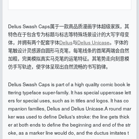
Delius Swash Caps属于一款高品质漫画字体超级家族，其
特色在于包含专为标题与标志等特殊场景设计的大写字母变
体，并拥有两个配套字体
Delius
与
Delius Unicase
。字体的
笔触设计灵感源自圆形马克笔，每笔线条的首尾两端会自然
加粗，完美模拟真实马克笔的运笔特征。其笔势走向刻意模
仿手写轨迹，使字体呈现出自然流畅的书写韵律。
Delius Swash Caps is part of a high quality comic book le
ttering typeface super-family. It has special uppercase lett
ers for special uses, such as in titles and logos. It has co
mpanion families, Delius and Delius Unicase.A round mar
ker was used to define Delius's stroke: the line gets thick
er at both ends to define the beginning and end of the str
oke, as a marker line would do, and the ductus imitates t