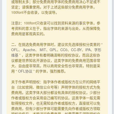
或限制太多；部分免费商用字体的免费商用决心不足或不
坚定；请慎重使用。对于上述这些部分免费商用字体，
100font不会收录，以免误导。
注意2：100font只收录可以找到资料来源的事实字体，参
考资料的意义在于，指出字体的来源与出处，从而保障免
费商用是客观真实的。
二、在挑选免费商用字体时，建议优先选择授权分类里的 “
OFL
、
Apache
、
MIT
、
GPL
、
CC0
、
CC-BY
、
IPA
、
字形
维基
” ，这类字体有着明确清晰的授权协议，而且这些协
议都是世界知名开源协议，这类字体的免费商用范围非常
大、自由度非常高，所以商用安全性也非常高，特别是采
用 “
OFL协议
” 的字体，强烈推荐。
关于作者声明授权：指字体作者或版权方在公开的网络平
台（比如官网、微信公众号等）声明字体的授权方式为免
费商用。这类字体大部分都没有具体的授权协议，少部分
作者或版权方会采用自己编写的协议。这类字体一般无需
取得授权文件，也无需知会作者或版权方，直接就可以免
费商用，但有少部分字体可能需要先向作者或版权方领取
授权文件后，才能进行免费商用，如果需要先领取授权文