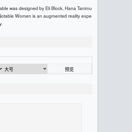
otable was designed by Eli Block, Hana Tanimu
s.Notable Women is an augmented reality expe
y.
预览