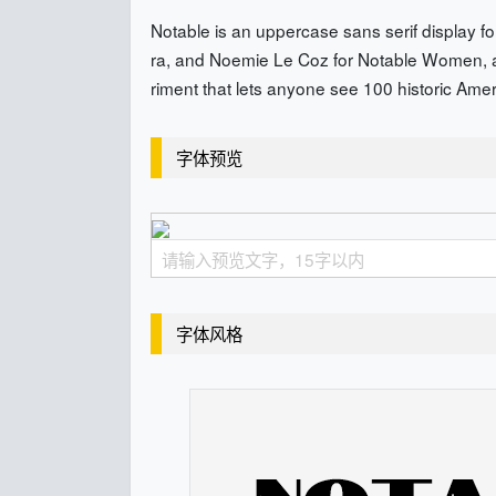
Notable is an uppercase sans serif display f
ra, and Noemie Le Coz for Notable Women, an
riment that lets anyone see 100 historic Amer
字体预览
字体风格