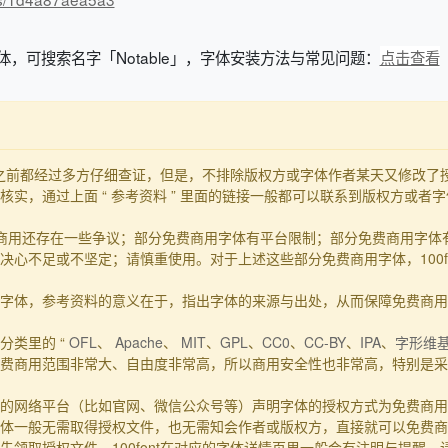
字体，可搜索名字「Notable」，字体安装方法与常见问题：
点击查看
发布之前都经过多方仔细查证，但是，不排除版权方或字体作者某天又修改
实，通过上面 “ 参考资料 ” 里面的链接一般都可以联系到版权方或者
商用还存在一些争议；部分免费商用字体有平台限制；部分免费商用字体
心不足或不坚定；请慎重使用。对于上述这些部分免费商用字体，100f
的事实字体，参考资料的意义在于，指出字体的来源与出处，从而保障免费商
分类里的 “
OFL
、
Apache
、
MIT
、
GPL
、
CC0
、
CC-BY
、
IPA
、
字形维
费商用范围非常大、自由度非常高，所以商用安全性也非常高，特别是采用
的网络平台（比如官网、微信公众号等）声明字体的授权方式为免费商用
体一般无需取得授权文件，也无需知会作者或版权方，直接就可以免费商
领取授权文件，100font在对应的字体详情页里一般会有注明与提醒