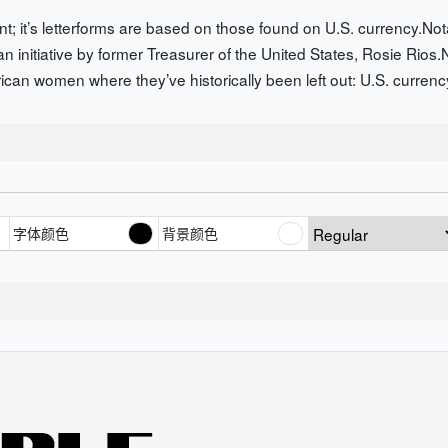
ont; it’s letterforms are based on those found on U.S. currency.N
 initiative by former Treasurer of the United States, Rosie Rio
ican women where they’ve historically been left out: U.S. currenc
字体颜色
背景颜色