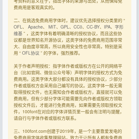
考资料的意义在于，指出字体的来源与出处，从而保障免
费商用是客观真实的。
二、在挑选免费商用字体时，建议优先选择授权分类里的 “
OFL
、
Apache
、
MIT
、
GPL
、
CC0
、
CC-BY
、
IPA
、
字形
维基
” ，这类字体有着明确清晰的授权协议，而且这些协
议都是世界知名开源协议，这类字体的免费商用范围非常
大、自由度非常高，所以商用安全性也非常高，特别是采
用 “
OFL协议
” 的字体，强烈推荐。
关于作者声明授权：指字体作者或版权方在公开的网络平
台（比如官网、微信公众号等）声明字体的授权方式为免
费商用。这类字体大部分都没有具体的授权协议，少部分
作者或版权方会采用自己编写的协议。这类字体一般无需
取得授权文件，也无需知会作者或版权方，直接就可以免
费商用，但有少部分字体可能需要先向作者或版权方领取
授权文件后，才能进行免费商用，如果需要先领取授权文
件，100font在对应的字体详情页里一般会有注明与提醒，
请自行与字体作者或版权方联系。
三、100font.com创建于2019年，是一个主要靠爱发电的
免费商用字体收集整理网站，致力于让所有人都有免费商