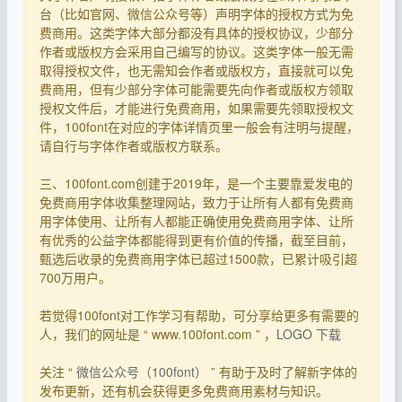
台（比如官网、微信公众号等）声明字体的授权方式为免
费商用。这类字体大部分都没有具体的授权协议，少部分
作者或版权方会采用自己编写的协议。这类字体一般无需
取得授权文件，也无需知会作者或版权方，直接就可以免
费商用，但有少部分字体可能需要先向作者或版权方领取
授权文件后，才能进行免费商用，如果需要先领取授权文
件，100font在对应的字体详情页里一般会有注明与提醒，
请自行与字体作者或版权方联系。
三、100font.com创建于2019年，是一个主要靠爱发电的
免费商用字体收集整理网站，致力于让所有人都有免费商
用字体使用、让所有人都能正确使用免费商用字体、让所
有优秀的公益字体都能得到更有价值的传播，截至目前，
甄选后收录的免费商用字体已超过1500款，已累计吸引超
700万用户。
若觉得100font对工作学习有帮助，可分享给更多有需要的
人，我们的网址是 “ www.100font.com ” ，
LOGO 下载
关注 “
微信公众号（100font）
” 有助于及时了解新字体的
发布更新，还有机会获得更多免费商用素材与知识。