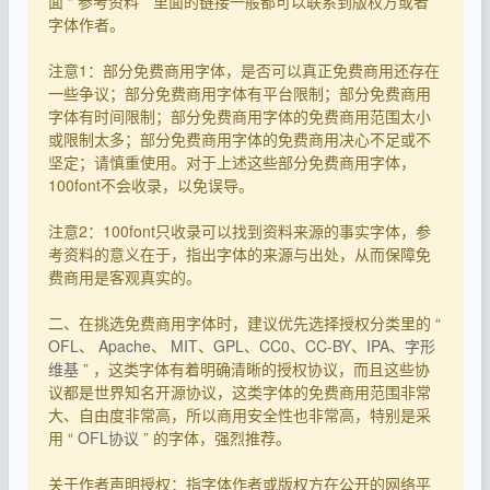
面 “ 参考资料 ” 里面的链接一般都可以联系到版权方或者
字体作者。
注意1：部分免费商用字体，是否可以真正免费商用还存在
一些争议；部分免费商用字体有平台限制；部分免费商用
字体有时间限制；部分免费商用字体的免费商用范围太小
或限制太多；部分免费商用字体的免费商用决心不足或不
坚定；请慎重使用。对于上述这些部分免费商用字体，
100font不会收录，以免误导。
注意2：100font只收录可以找到资料来源的事实字体，参
考资料的意义在于，指出字体的来源与出处，从而保障免
费商用是客观真实的。
二、在挑选免费商用字体时，建议优先选择授权分类里的 “
OFL
、
Apache
、
MIT
、
GPL
、
CC0
、
CC-BY
、
IPA
、
字形
维基
” ，这类字体有着明确清晰的授权协议，而且这些协
议都是世界知名开源协议，这类字体的免费商用范围非常
大、自由度非常高，所以商用安全性也非常高，特别是采
用 “
OFL协议
” 的字体，强烈推荐。
关于作者声明授权：指字体作者或版权方在公开的网络平