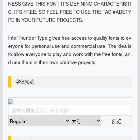
NESS GIVE THIS FONT IT’S DEFINING CHARACTERISTI
C. IT’S FREE, SO FEEL FREE TO USE THE TAG #ADETY
PE IN YOUR FUTURE PROJECTS.
Info:Thunder Type gives free access to quality fonts to ev
eryone for personal use and commercial use. The idea is
to allow everyone to play and work with the free fonts, an
d use them in their own creative projects.
字体预览
预览