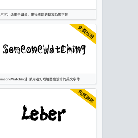
オバケ】适用于幽灵、鬼怪主题的日文恐怖字体
日文
标题
创意
作者声明
omeoneWatching】采用迷幻眼睛图案设计的英文字体
英文
手写
标题
创意
作者声明