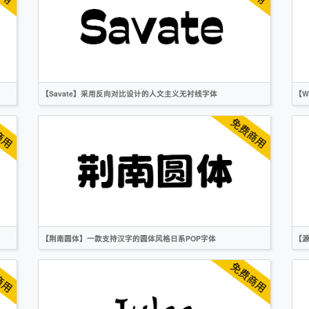
衬线
OFL
【Savate】采用反向对比设计的人文主义无衬线字体
【W
英文
标题
无衬线
OFL
【荆南圆体】一款支持汉字的圆体风格日系POP字体
【
简体
繁体
日文