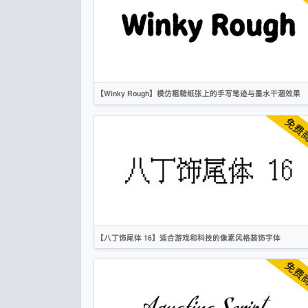
创意
衬线
OFL
【Winky Rough】模仿粗糙纸张上的手写笔迹与墨水干涸效果
英文
手写
标题
卡通
无衬线
OFL
【八丁饰尾体 16】适合游戏和科技的像素风格装饰字体
简体
繁体
日文