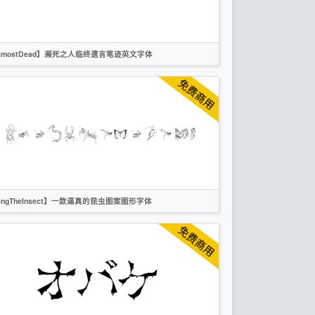
OFL
lmostDead】濒死之人临终遗言笔迹英文字体
英文
手写
标题
创意
作者声明
ingTheInsect】一款逼真的昆虫图案图形字体
英文
标题
创意
作者声明