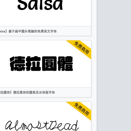
标题
卡通
OFL
alsa】基于扁平圆头笔触的免费英文字体
英文
标题
时尚
无衬线
OFL
德拉圆体】德拉黑体的圆角及长体版字体
繁体
日文
圆体
标题