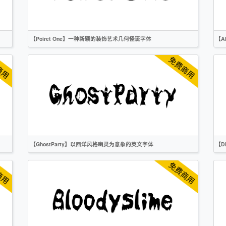
【Poiret One】一种新颖的装饰艺术几何怪诞字体
【A
英文
标题
时尚
无衬线
OFL
【GhostParty】以西洋风格幽灵为意象的英文字体
【D
英文
手写
标题
创意
作者声明