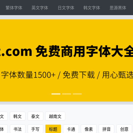
繁体字体
英文字体
日文字体
韩文字体
思源黑体
文
韩文
泰文
越南文
体
书法
手写
标题
卡通
像素
拼音
创意