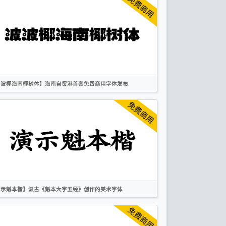
圆体
标题
卡通
无衬线
OFL
波波椰海南椰树体】海南自贸港首套免费商用字体发布
简体
标题
创意
作者声明
演示魁本楷】汲古《魁本大字五经》创作的美术字体
简体
楷体