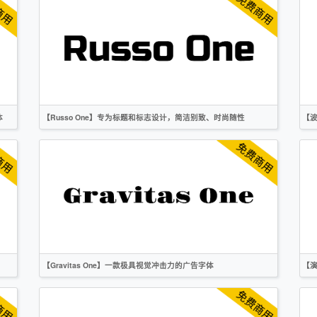
繁体
标题
创意
复古
作者声明
体
【Russo One】专为标题和标志设计，简洁别致、时尚随性
【
英文
标题
无衬线
OFL
【Gravitas One】一款极具视觉冲击力的广告字体
【
英文
标题