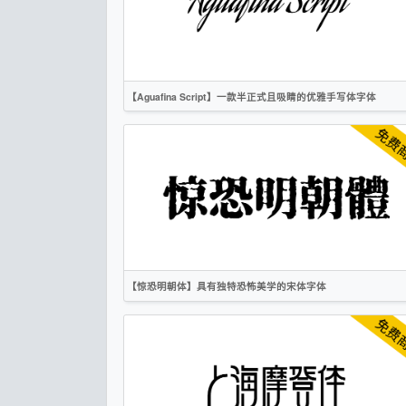
标题
像素
科技
OFL
【Aguafina Script】一款半正式且吸睛的优雅手写体字体
英文
手写
标题
时尚
OFL
【惊恐明朝体】具有独特恐怖美学的宋体字体
繁体
日文
宋体
标题