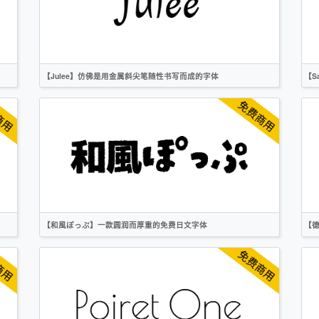
圆体
标题
卡通
OFL
【Julee】仿佛是用金属斜尖笔随性书写而成的字体
【S
英文
手写
标题
OFL
【和風ぽっぷ】一款圆润而厚重的免费日文字体
【
日文
标题
OFL