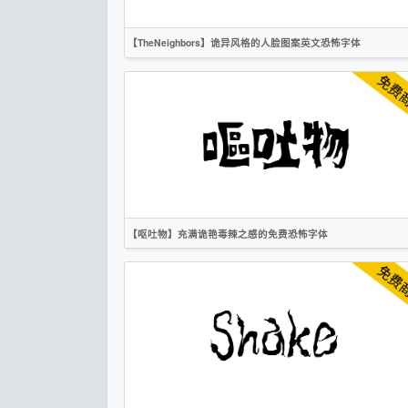
【TheNeighbors】诡异风格的人脸图案英文恐怖字体
英文
手写
标题
创意
作者声明
【呕吐物】充满诡艳毒辣之感的免费恐怖字体
繁体
日文
标题
创意
作者声明