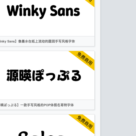
标题
作者声明
inky Sans】像墨水在纸上流动的圆润手写风格字体
英文
圆体
手写
标题
卡通
无衬线
OFL
源暎ぽっぷる】一款手写风格的POP体假名哥特字体
日文
黑体
手写