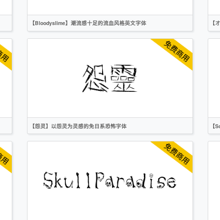
【Bloodyslime】潮流感十足的流血风格英文字体
【
英文
手写
标题
创意
无衬线
作者声明
【怨灵】以怨灵为灵感的免日系恐怖字体
【S
繁体
日文
标题
创意
作者声明