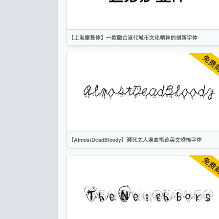
OFL
【上海摩登体】一款融合当代城市文化精神的创新字体
简体
标题
卡通
创意
作者声明
【AlmostDeadBloody】濒死之人滴血笔迹英文恐怖字体
英文
手写
标题
创意
作者声明