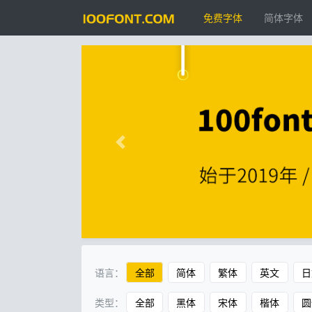
免费字体
简体字体
语言：
全部
简体
繁体
英文
日
类型：
全部
黑体
宋体
楷体
圆