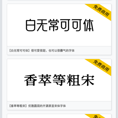
英文
手写
标题
时尚
OFL
【白无常可可体】很可爱很甜，也可以很霸气的字体
简体
圆体
标题
卡通
创意
作者声明
【香萃等粗宋】优雅圆润的开源屏显宋体字体
简体