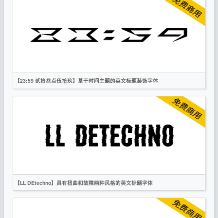
宋体
标题
作者声明
【23:59 贰拾叁点伍拾玖】基于时间主题的英文标题装饰字体
英文
标题
创意
科技
作者声明
【LL DEtechno】具有扭曲和故障两种风格的英文标题字体
英文
标题