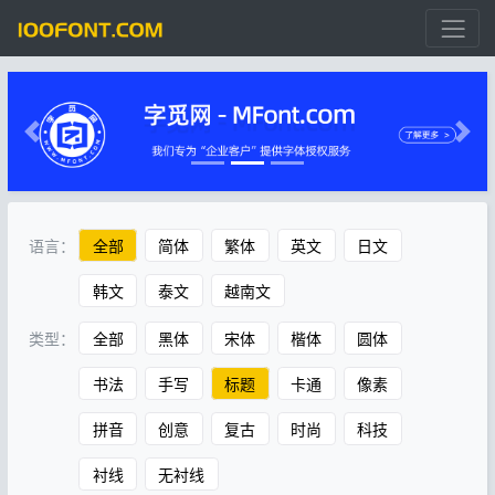
语言：
全部
简体
繁体
英文
日文
韩文
泰文
越南文
类型：
全部
黑体
宋体
楷体
圆体
书法
手写
标题
卡通
像素
拼音
创意
复古
时尚
科技
衬线
无衬线