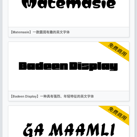
无衬线
OFL
【Matemasie】一款圆润有趣的英文字体
英文
标题
卡通
创意
无衬线
OFL
【Badeen Display】一种具有强烈、年轻特征的英文字体
英文
标题
复古
无衬线