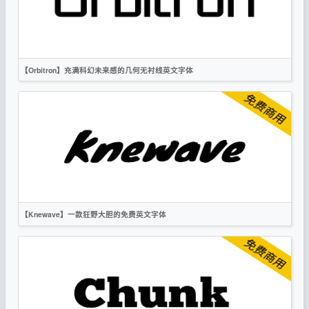
标题
卡通
创意
OFL
【Orbitron】充满科幻未来感的几何无衬线英文字体
英文
标题
科技
无衬线
OFL
【Knewave】一款狂野大胆的免费英文字体
英文
标题
无衬线
OFL