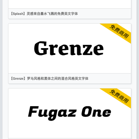
【Splash】灵感来自墨水飞溅的免费英文字体
英文
手写
标题
创意
OFL
【Grenze】罗马风格和黑体之间的混合风格英文字体
英文
标题
复古
衬线
OFL