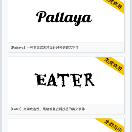
标题
卡通
复古
无衬线
Apache
【Pattaya】一种非正式无环设计风格的泰文字体
英文
泰文
手写
标题
OFL
【Eater】充满攻击性、黑暗或复古科技感的英文字体
英文
标题