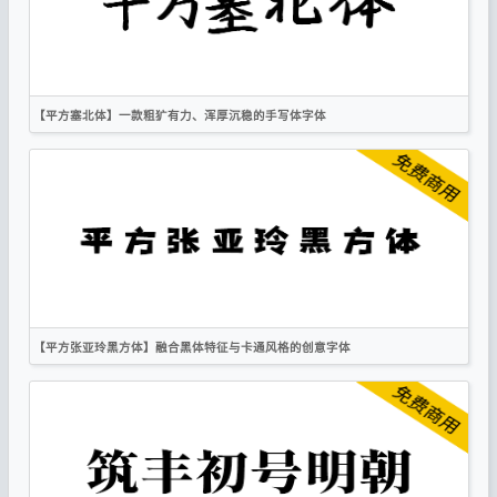
标题
Apache
【平方塞北体】一款粗犷有力、浑厚沉稳的手写体字体
简体
书法
手写
标题
作者声明
【平方张亚玲黑方体】融合黑体特征与卡通风格的创意字体
简体
黑体
标题
卡通