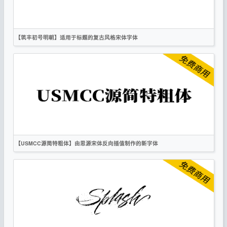
时尚
作者声明
【筑丰初号明朝】适用于标题的复古风格宋体字体
简体
繁体
日文
宋体
标题
复古
OFL
【USMCC源简特粗体】由思源宋体反向插值制作的新字体
简体
宋体
标题
OFL