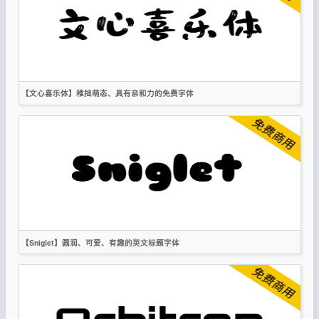
复古
科技
衬线
OFL
【文心喜乐体】稚拙萌态、具有亲和力的免费字体
简体
标题
卡通
创意
作者声明
【Sniglet】圆润、可爱、有趣的英文标题字体
英文
圆体
手写