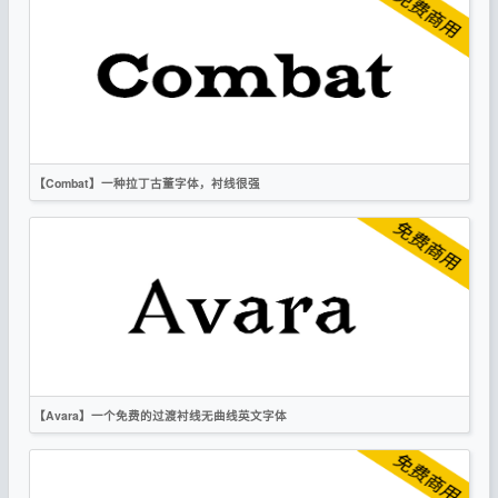
黑体
标题
创意
作者声明
【Combat】一种拉丁古董字体，衬线很强
英文
标题
复古
衬线
OFL
【Avara】一个免费的过渡衬线无曲线英文字体
英文
标题