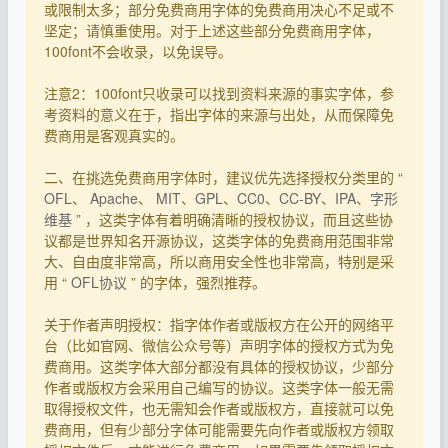
或限制太多；部分免费商用字体的免费商用决心不足或不
坚定；请慎重使用。对于上述这些部分免费商用字体，
100font不会收录，以免误导。
注意2：100font只收录可以找到资料来源的事实字体，参
考资料的意义在于，指出字体的来源与出处，从而保障免
费商用是客观真实的。
二、在挑选免费商用字体时，建议优先选择授权分类里的 “
OFL
、
Apache
、
MIT
、
GPL
、
CC0
、
CC-BY
、
IPA
、
字形
维基
” ，这类字体有着明确清晰的授权协议，而且这些协
议都是世界知名开源协议，这类字体的免费商用范围非常
大、自由度非常高，所以商用安全性也非常高，特别是采
用 “
OFL协议
” 的字体，强烈推荐。
关于作者声明授权：指字体作者或版权方在公开的网络平
台（比如官网、微信公众号等）声明字体的授权方式为免
费商用。这类字体大部分都没有具体的授权协议，少部分
作者或版权方会采用自己编写的协议。这类字体一般无需
取得授权文件，也无需知会作者或版权方，直接就可以免
费商用，但有少部分字体可能需要先向作者或版权方领取