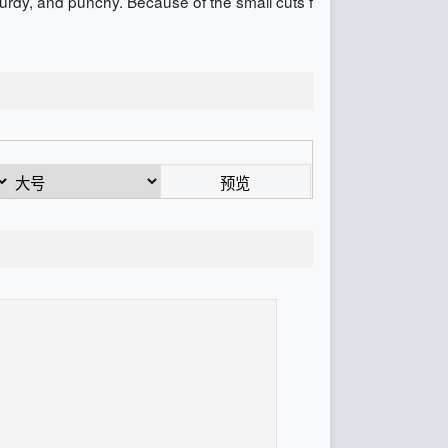
sturdy, and punchy. Because of the small cuts f
预览