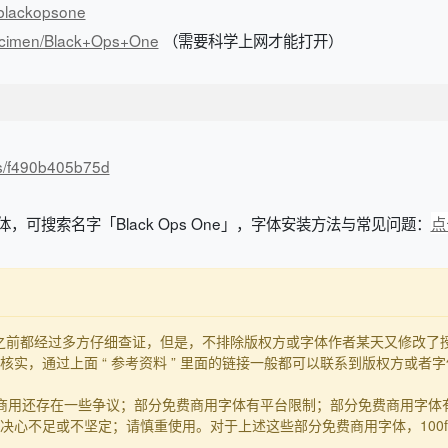
s/blackopsone
pecimen/Black+Ops+One
（需要科学上网才能打开）
/s/f490b405b75d
体，可搜索名字「Black Ops One」，字体安装方法与常见问题：
点
发布之前都经过多方仔细查证，但是，不排除版权方或字体作者某天又修改
实，通过上面 “ 参考资料 ” 里面的链接一般都可以联系到版权方或者
商用还存在一些争议；部分免费商用字体有平台限制；部分免费商用字体
心不足或不坚定；请慎重使用。对于上述这些部分免费商用字体，100f