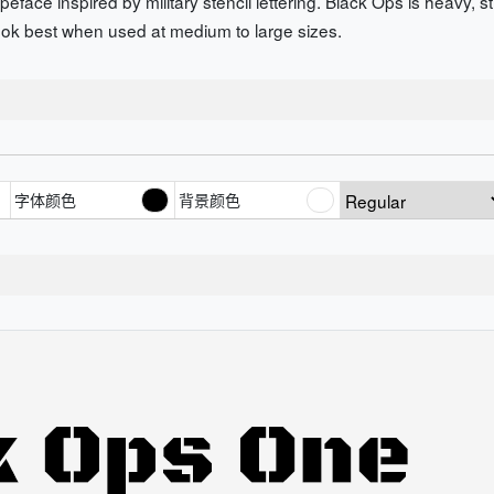
eface inspired by military stencil lettering. Black Ops is heavy, 
 look best when used at medium to large sizes.
字体颜色
背景颜色