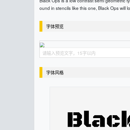
Black Ops is a low contrast semi geometric typ
ound in stencils like this one, Black Ops will
字体预览
字体风格