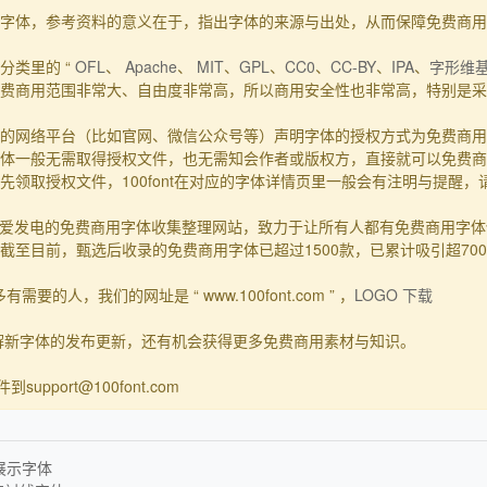
的事实字体，参考资料的意义在于，指出字体的来源与出处，从而保障免费商
分类里的 “
OFL
、
Apache
、
MIT
、
GPL
、
CC0
、
CC-BY
、
IPA
、
字形维
费商用范围非常大、自由度非常高，所以商用安全性也非常高，特别是采用
的网络平台（比如官网、微信公众号等）声明字体的授权方式为免费商用
体一般无需取得授权文件，也无需知会作者或版权方，直接就可以免费商
领取授权文件，100font在对应的字体详情页里一般会有注明与提醒
一个主要靠爱发电的免费商用字体收集整理网站，致力于让所有人都有免费商用
至目前，甄选后收录的免费商用字体已超过1500款，已累计吸引超70
要的人，我们的网址是 “ www.100font.com ” ，
LOGO 下载
了解新字体的发布更新，还有机会获得更多免费商用素材与知识。
upport@100font.com
展示字体