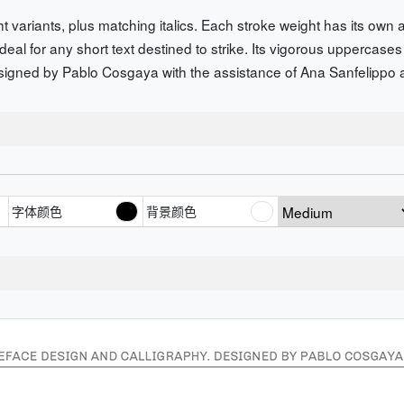
ght variants, plus matching italics. Each stroke weight has its own
 ideal for any short text destined to strike. Its vigorous uppercas
esigned by Pablo Cosgaya with the assistance of Ana Sanfelipp
字体颜色
背景颜色