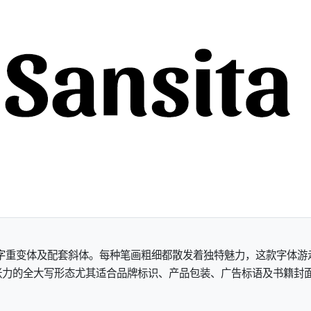
含6种字重变体及配套斜体。每种笔画粗细都散发着独特魅力，这款字体
全大写形态尤其适合品牌标识、产品包装、广告标语及书籍封面设计。该字