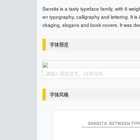
Sansita is a tasty typeface family, with 6 wei
en typography, calligraphy and lettering. It is
ckaging, slogans and book covers. It was d
字体预览
字体风格