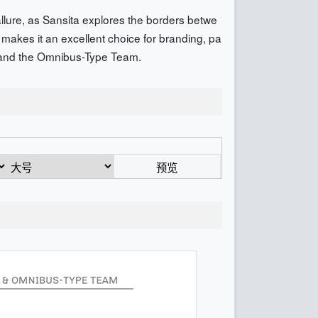
 allure, as Sansita explores the borders betwe
es makes it an excellent choice for branding, pa
o and the Omnibus-Type Team.
预览