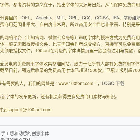
的事实字体，参考资料的意义在于，指出字体的来源与出处，从而保障免费商
分类里的 “
OFL
、
Apache
、
MIT
、
GPL
、
CC0
、
CC-BY
、
IPA
、
字形维
费商用范围非常大、自由度非常高，所以商用安全性也非常高，特别是采用
的网络平台（比如官网、微信公众号等）声明字体的授权方式为免费商用
体一般无需取得授权文件，也无需知会作者或版权方，直接就可以免费商
领取授权文件，100font在对应的字体详情页里一般会有注明与提醒
一个主要靠爱发电的免费商用字体收集整理网站，致力于让所有人都有免费商用
至目前，甄选后收录的免费商用字体已超过1500款，已累计吸引超70
要的人，我们的网址是 “ www.100font.com ” ，
LOGO 下载
了解新字体的发布更新，还有机会获得更多免费商用素材与知识。
upport@100font.com
满几何感、手工感和动感的创意字体
错误效果的英文字体