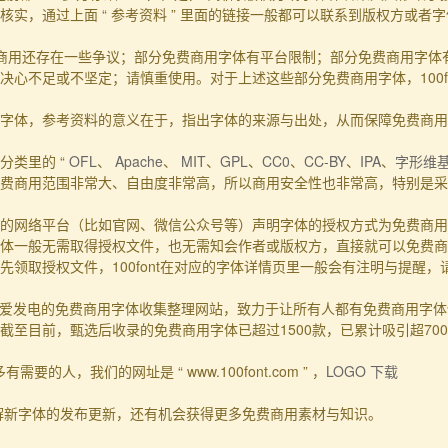
实，通过上面 “ 参考资料 ” 里面的链接一般都可以联系到版权方或者
商用还存在一些争议；部分免费商用字体有平台限制；部分免费商用字体
心不足或不坚定；请慎重使用。对于上述这些部分免费商用字体，100f
的事实字体，参考资料的意义在于，指出字体的来源与出处，从而保障免费商
分类里的 “
OFL
、
Apache
、
MIT
、
GPL
、
CC0
、
CC-BY
、
IPA
、
字形维
费商用范围非常大、自由度非常高，所以商用安全性也非常高，特别是采用
的网络平台（比如官网、微信公众号等）声明字体的授权方式为免费商用
体一般无需取得授权文件，也无需知会作者或版权方，直接就可以免费商
领取授权文件，100font在对应的字体详情页里一般会有注明与提醒
一个主要靠爱发电的免费商用字体收集整理网站，致力于让所有人都有免费商用
至目前，甄选后收录的免费商用字体已超过1500款，已累计吸引超70
要的人，我们的网址是 “ www.100font.com ” ，
LOGO 下载
了解新字体的发布更新，还有机会获得更多免费商用素材与知识。