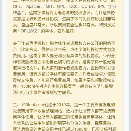
二、在挑选免费商用字体时，建议优先选择授权分类里的 “
OFL
、
Apache
、
MIT
、
GPL
、
CC0
、
CC-BY
、
IPA
、
字形
维基
” ，这类字体有着明确清晰的授权协议，而且这些协
议都是世界知名开源协议，这类字体的免费商用范围非常
大、自由度非常高，所以商用安全性也非常高，特别是采
用 “
OFL协议
” 的字体，强烈推荐。
关于作者声明授权：指字体作者或版权方在公开的网络平
台（比如官网、微信公众号等）声明字体的授权方式为免
费商用。这类字体大部分都没有具体的授权协议，少部分
作者或版权方会采用自己编写的协议。这类字体一般无需
取得授权文件，也无需知会作者或版权方，直接就可以免
费商用，但有少部分字体可能需要先向作者或版权方领取
授权文件后，才能进行免费商用，如果需要先领取授权文
件，100font在对应的字体详情页里一般会有注明与提醒，
请自行与字体作者或版权方联系。
三、100font.com创建于2019年，是一个主要靠爱发电的
免费商用字体收集整理网站，致力于让所有人都有免费商
用字体使用、让所有人都能正确使用免费商用字体、让所
有优秀的公益字体都能得到更有价值的传播，截至目前，
甄选后收录的免费商用字体已超过1500款，已累计吸引超