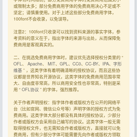
或限制太多；部分免费商用字体的免费商用决心不足或不
坚定；请慎重使用。对于上述这些部分免费商用字体，
100font不会收录，以免误导。
注意2：100font只收录可以找到资料来源的事实字体，参
考资料的意义在于，指出字体的来源与出处，从而保障免
费商用是客观真实的。
二、在挑选免费商用字体时，建议优先选择授权分类里的 “
OFL
、
Apache
、
MIT
、
GPL
、
CC0
、
CC-BY
、
IPA
、
字形
维基
” ，这类字体有着明确清晰的授权协议，而且这些协
议都是世界知名开源协议，这类字体的免费商用范围非常
大、自由度非常高，所以商用安全性也非常高，特别是采
用 “
OFL协议
” 的字体，强烈推荐。
关于作者声明授权：指字体作者或版权方在公开的网络平
台（比如官网、微信公众号等）声明字体的授权方式为免
费商用。这类字体大部分都没有具体的授权协议，少部分
作者或版权方会采用自己编写的协议。这类字体一般无需
取得授权文件，也无需知会作者或版权方，直接就可以免
费商用，但有少部分字体可能需要先向作者或版权方领取