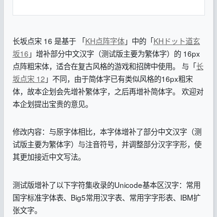
长坂点宋 16 是基于 「
KH点阵字体
」中的「
KHドット道玄
坂16
」增补部分中文汉字（测试版主要为繁体字）的 16px
点阵粗宋体，适合在复古风格的游戏和招牌中使用。 与「
长
坂点宋 12
」不同，由于简体字已有类似风格的16px粗宋
体，故本企划会先增补繁体字，之后再增补简体字。 欢迎对
本企划提出宝贵的意见。
修改内容：与原字体相比，本字体增补了部分中文汉字（测
试版主要为繁体字）与注音符号，并调整部分汉字字形，使
其更加接近中文写法。
测试版增补了以下字符集收录的Unicode基本区汉字：常用
国字标准字体表、Big5常用汉字表、常用字字形表、IBM扩
张文字。