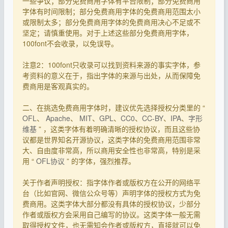
一些争议；部分免费商用字体有平台限制；部分免费商用
字体有时间限制；部分免费商用字体的免费商用范围太小
或限制太多；部分免费商用字体的免费商用决心不足或不
坚定；请慎重使用。对于上述这些部分免费商用字体，
100font不会收录，以免误导。
注意2：100font只收录可以找到资料来源的事实字体，参
考资料的意义在于，指出字体的来源与出处，从而保障免
费商用是客观真实的。
二、在挑选免费商用字体时，建议优先选择授权分类里的 “
OFL
、
Apache
、
MIT
、
GPL
、
CC0
、
CC-BY
、
IPA
、
字形
维基
” ，这类字体有着明确清晰的授权协议，而且这些协
议都是世界知名开源协议，这类字体的免费商用范围非常
大、自由度非常高，所以商用安全性也非常高，特别是采
用 “
OFL协议
” 的字体，强烈推荐。
关于作者声明授权：指字体作者或版权方在公开的网络平
台（比如官网、微信公众号等）声明字体的授权方式为免
费商用。这类字体大部分都没有具体的授权协议，少部分
作者或版权方会采用自己编写的协议。这类字体一般无需
取得授权文件，也无需知会作者或版权方，直接就可以免