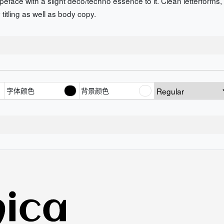
eface with a slight deco/techno essence to it. Clean letterforms, 
y titling as well as body copy.
字体颜色
背景颜色