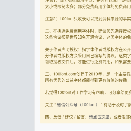
注意1：部分免费商用字体，是否可以真正免费
太小或限制太多；部分免费商用字体的免费商用决
注意2：100font只收录可以找到资料来源
二、在挑选免费商用字体时，建议优先选择授权
这些协议都是世界知名开源协议，这类字体的免
关于作者声明授权：指字体作者或版权方在公开
分作者或版权方会采用自己编写的协议。这类字
领取授权文件后，才能进行免费商用，如果需要先
三、100font.com创建于2019年，是
所有优秀的公益字体都能得到更有价值的传播，截
若觉得100font对工作学习有帮助，可分享给更多有需
关注 “
微信公众号（100font）
” 有助于及时
四、反馈 / 建议 / 留言：
请点击这里
，或者发邮件到s