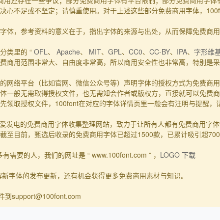
商用还存在一些争议；部分免费商用字体有平台限制；部分免费商用字体
心不足或不坚定；请慎重使用。对于上述这些部分免费商用字体，100f
的事实字体，参考资料的意义在于，指出字体的来源与出处，从而保障免费商
分类里的 “
OFL
、
Apache
、
MIT
、
GPL
、
CC0
、
CC-BY
、
IPA
、
字形维
费商用范围非常大、自由度非常高，所以商用安全性也非常高，特别是采用
的网络平台（比如官网、微信公众号等）声明字体的授权方式为免费商用
体一般无需取得授权文件，也无需知会作者或版权方，直接就可以免费商
领取授权文件，100font在对应的字体详情页里一般会有注明与提醒
一个主要靠爱发电的免费商用字体收集整理网站，致力于让所有人都有免费商用
至目前，甄选后收录的免费商用字体已超过1500款，已累计吸引超70
要的人，我们的网址是 “ www.100font.com ” ，
LOGO 下载
了解新字体的发布更新，还有机会获得更多免费商用素材与知识。
upport@100font.com