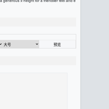
a generous x-height for a friendlier feel and e
预览