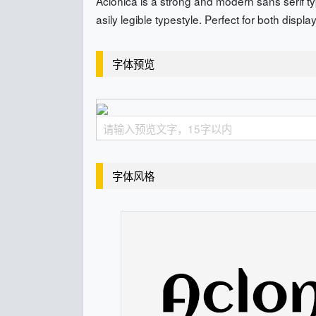
Aclonica is a strong and modern sans serif typ
asily legible typestyle. Perfect for both displa
字体预览
字体风格