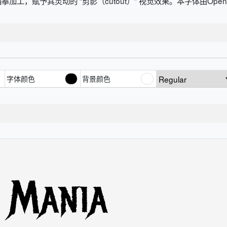
予其灵动的 “剪影（cutout）” 视觉效果。本字体由Open Wind
字体颜色
背景颜色