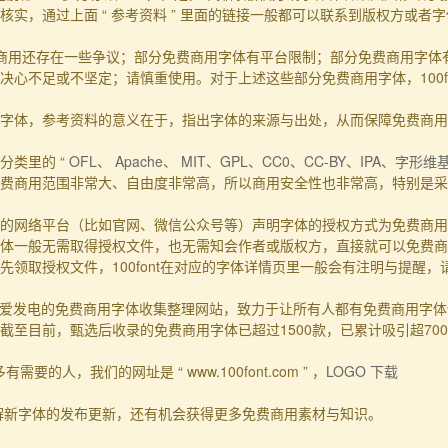
实，通过上面 “ 参考资料 ” 里面的链接一般都可以联系到版权方或者
商用还存在一些争议；部分免费商用字体有平台限制；部分免费商用字体
心不足或不坚定；请慎重使用。对于上述这些部分免费商用字体，100f
的事实字体，参考资料的意义在于，指出字体的来源与出处，从而保障免费商
分类里的 “
OFL
、
Apache
、
MIT
、
GPL
、
CC0
、
CC-BY
、
IPA
、
字形维
费商用范围非常大、自由度非常高，所以商用安全性也非常高，特别是采用
的网络平台（比如官网、微信公众号等）声明字体的授权方式为免费商用
体一般无需取得授权文件，也无需知会作者或版权方，直接就可以免费商
领取授权文件，100font在对应的字体详情页里一般会有注明与提醒
一个主要靠爱发电的免费商用字体收集整理网站，致力于让所有人都有免费商用
至目前，甄选后收录的免费商用字体已超过1500款，已累计吸引超70
要的人，我们的网址是 “ www.100font.com ” ，
LOGO 下载
了解新字体的发布更新，还有机会获得更多免费商用素材与知识。