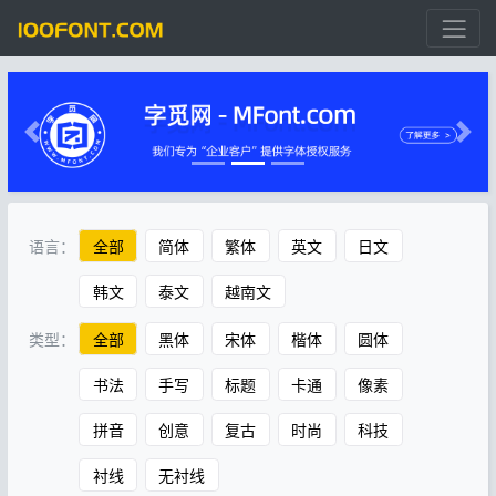
语言：
全部
简体
繁体
英文
日文
韩文
泰文
越南文
类型：
全部
黑体
宋体
楷体
圆体
书法
手写
标题
卡通
像素
拼音
创意
复古
时尚
科技
衬线
无衬线