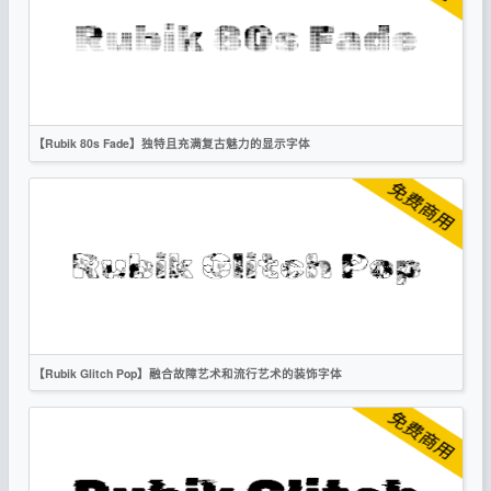
创意
无衬线
OFL
【Rubik 80s Fade】独特且充满复古魅力的显示字体
英文
标题
像素
创意
复古
无衬线
OFL
【Rubik Glitch Pop】融合故障艺术和流行艺术的装饰字体
英文
标题
创意