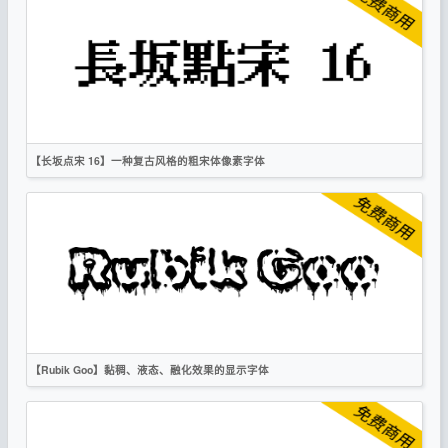
繁体
手写
卡通
OFL
【长坂点宋 16】一种复古风格的粗宋体像素字体
简体
繁体
宋体
标题
像素
复古
OFL
【Rubik Goo】黏稠、液态、融化效果的显示字体
英文
标题