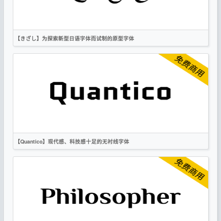
OFL
【きざし】为探索新型日语字体而试制的原型字体
日文
书法
OFL
【Quantico】现代感、科技感十足的无衬线字体
英文
标题
科技
无衬线
OFL