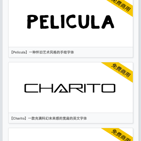
手写
卡通
OFL
【Pelicula】一种怀旧艺术风格的手绘字体
英文
手写
标题
卡通
复古
无衬线
OFL
【Charito】一款充满科幻未来感的宽扁的英文字体
英文
标题