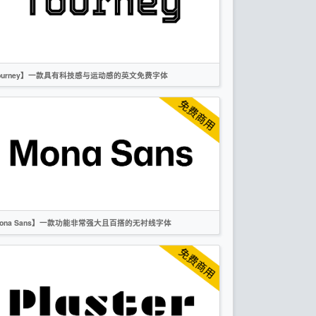
ourney】一款具有科技感与运动感的英文免费字体
英文
标题
创意
科技
无衬线
OFL
ona Sans】一款功能非常强大且百搭的无衬线字体
英文
无衬线
OFL