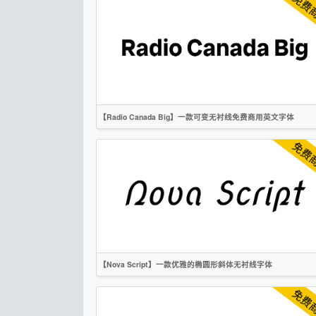
英文
泰文
无衬线
OFL
【Radio Canada Big】一款可变无衬线免费商用英文字体
英文
无衬线
OFL
【Nova Script】一款优雅的椭圆形斜体无衬线字体
英文
圆体