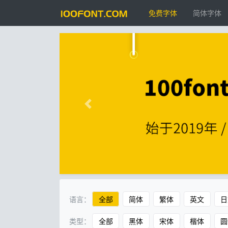
免费字体
简体字体
语言：
全部
简体
繁体
英文
日
类型：
全部
黑体
宋体
楷体
圆