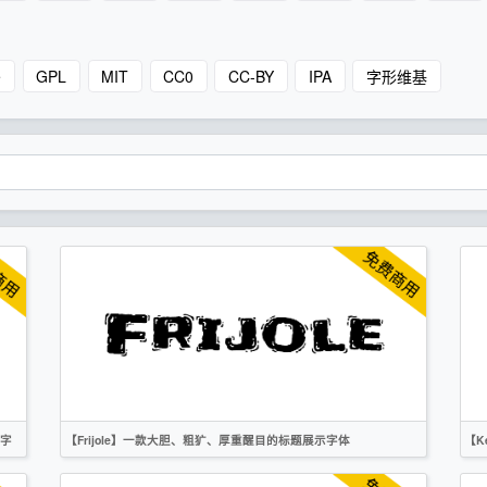
e
GPL
MIT
CC0
CC-BY
IPA
字形维基
）字
【Frijole】一款大胆、粗犷、厚重醒目的标题展示字体
【K
英文