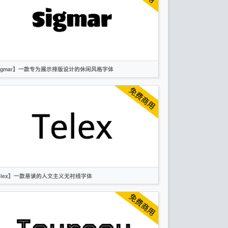
时尚
无衬线
OFL
igmar】一款专为展示排版设计的休闲风格字体
英文
标题
无衬线
OFL
elex】一款易读的人文主义无衬线字体
英文
无衬线
OFL