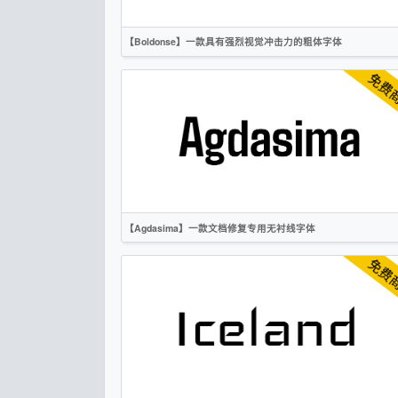
【Boldonse】一款具有强烈视觉冲击力的粗体字体
英文
标题
无衬线
OFL
【Agdasima】一款文档修复专用无衬线字体
英文
无衬线
OFL