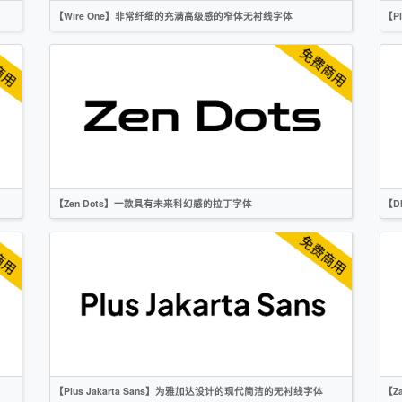
【Wire One】非常纤细的充满高级感的窄体无衬线字体
【P
英文
时尚
无衬线
OFL
【Zen Dots】一款具有未来科幻感的拉丁字体
【D
英文
标题
科技
无衬线
OFL
【Plus Jakarta Sans】为雅加达设计的现代简洁的无衬线字体
【Z