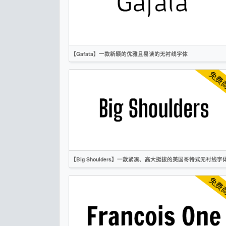
无衬线
OFL
【Gafata】一款新颖的优雅且易读的无衬线字体
英文
无衬线
OFL
【Big Shoulders】一款紧凑、高大挺拔的美国哥特式无衬线字
英文
标题
无衬线
OFL