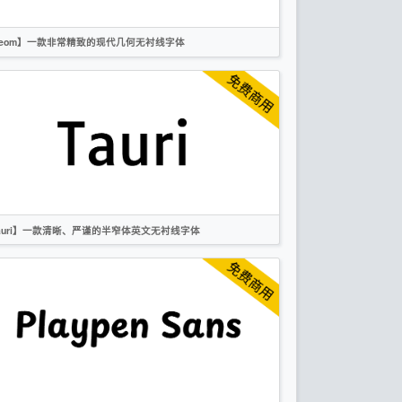
eom】一款非常精致的现代几何无衬线字体
英文
标题
无衬线
OFL
auri】一款清晰、严谨的半窄体英文无衬线字体
英文
无衬线
OFL