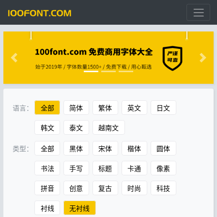
语言：
全部
简体
繁体
英文
日文
韩文
泰文
越南文
类型：
全部
黑体
宋体
楷体
圆体
书法
手写
标题
卡通
像素
拼音
创意
复古
时尚
科技
衬线
无衬线