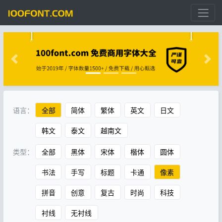
语言：
全部
简体
繁体
英文
日文
韩文
泰文
越南文
类型：
全部
黑体
宋体
楷体
圆体
书法
手写
标题
卡通
像素
拼音
创意
复古
时尚
科技
衬线
无衬线