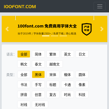
语言：
全部
简体
繁体
英文
日文
韩文
泰文
越南文
类型：
全部
黑体
宋体
楷体
圆体
书法
手写
标题
卡通
像素
拼音
创意
复古
时尚
科技
衬线
无衬线