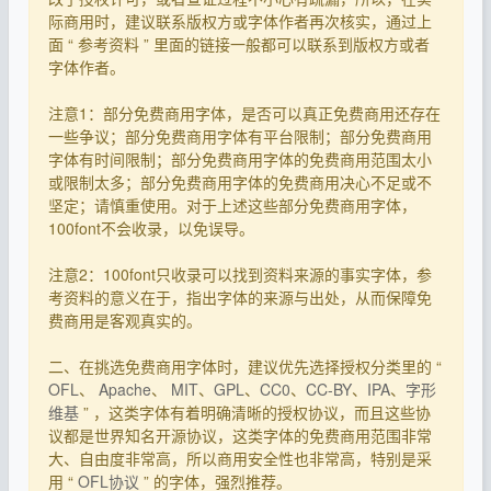
际商用时，建议联系版权方或字体作者再次核实，通过上
面 “ 参考资料 ” 里面的链接一般都可以联系到版权方或者
字体作者。
注意1：部分免费商用字体，是否可以真正免费商用还存在
一些争议；部分免费商用字体有平台限制；部分免费商用
字体有时间限制；部分免费商用字体的免费商用范围太小
或限制太多；部分免费商用字体的免费商用决心不足或不
坚定；请慎重使用。对于上述这些部分免费商用字体，
100font不会收录，以免误导。
注意2：100font只收录可以找到资料来源的事实字体，参
考资料的意义在于，指出字体的来源与出处，从而保障免
费商用是客观真实的。
二、在挑选免费商用字体时，建议优先选择授权分类里的 “
OFL
、
Apache
、
MIT
、
GPL
、
CC0
、
CC-BY
、
IPA
、
字形
维基
” ，这类字体有着明确清晰的授权协议，而且这些协
议都是世界知名开源协议，这类字体的免费商用范围非常
大、自由度非常高，所以商用安全性也非常高，特别是采
用 “
OFL协议
” 的字体，强烈推荐。