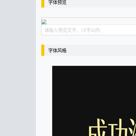
字体预览
字体风格