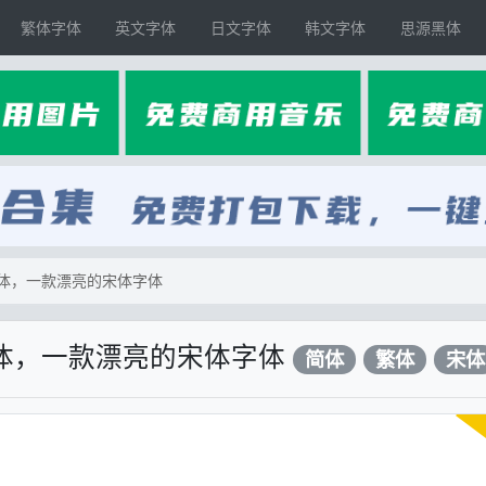
繁体字体
英文字体
日文字体
韩文字体
思源黑体
体，一款漂亮的宋体字体
体，一款漂亮的宋体字体
简体
繁体
宋体