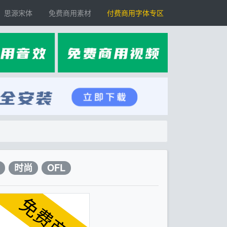
思源宋体
免费商用素材
付费商用字体专区
时尚
OFL