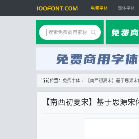
免费字体
简体字体
当前位置：
免费字体
【南西初夏宋】基于思源宋
【南西初夏宋】基于思源宋