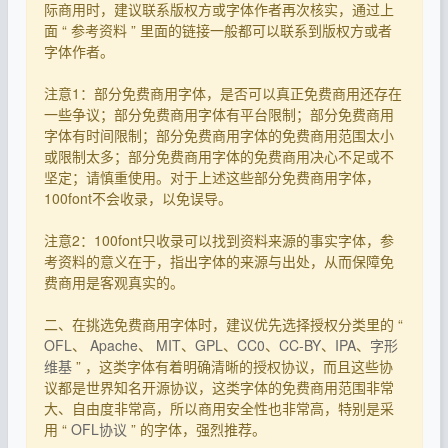
际商用时，建议联系版权方或字体作者再次核实，通过上
面 “ 参考资料 ” 里面的链接一般都可以联系到版权方或者
字体作者。
注意1：部分免费商用字体，是否可以真正免费商用还存在
一些争议；部分免费商用字体有平台限制；部分免费商用
字体有时间限制；部分免费商用字体的免费商用范围太小
或限制太多；部分免费商用字体的免费商用决心不足或不
坚定；请慎重使用。对于上述这些部分免费商用字体，
100font不会收录，以免误导。
注意2：100font只收录可以找到资料来源的事实字体，参
考资料的意义在于，指出字体的来源与出处，从而保障免
费商用是客观真实的。
二、在挑选免费商用字体时，建议优先选择授权分类里的 “
OFL
、
Apache
、
MIT
、
GPL
、
CC0
、
CC-BY
、
IPA
、
字形
维基
” ，这类字体有着明确清晰的授权协议，而且这些协
议都是世界知名开源协议，这类字体的免费商用范围非常
大、自由度非常高，所以商用安全性也非常高，特别是采
用 “
OFL协议
” 的字体，强烈推荐。