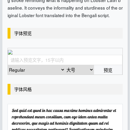
aseline. It conveys the informality and sturdiness of the or
iginal Lobster font translated into the Bengali script.
字体预览
预览
字体风格