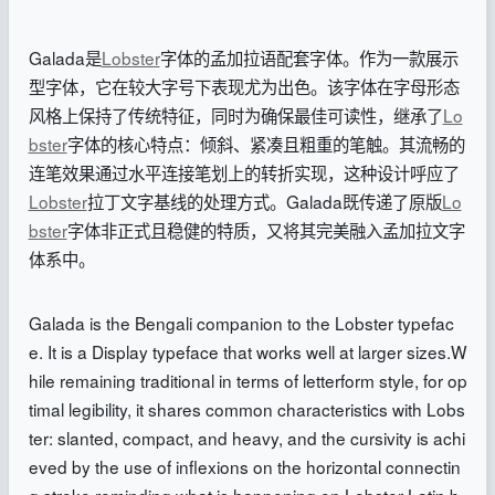
Galada是
Lobster
字体的孟加拉语配套字体。作为一款展示
型字体，它在较大字号下表现尤为出色。该字体在字母形态
风格上保持了传统特征，同时为确保最佳可读性，继承了
Lo
bster
字体的核心特点：倾斜、紧凑且粗重的笔触。其流畅的
连笔效果通过水平连接笔划上的转折实现，这种设计呼应了
Lobster
拉丁文字基线的处理方式。Galada既传递了原版
Lo
bster
字体非正式且稳健的特质，又将其完美融入孟加拉文字
体系中。
Galada is the Bengali companion to the Lobster typefac
e. It is a Display typeface that works well at larger sizes.W
hile remaining traditional in terms of letterform style, for op
timal legibility, it shares common characteristics with Lobs
ter: slanted, compact, and heavy, and the cursivity is achi
eved by the use of inflexions on the horizontal connectin
g stroke reminding what is happening on Lobster Latin b