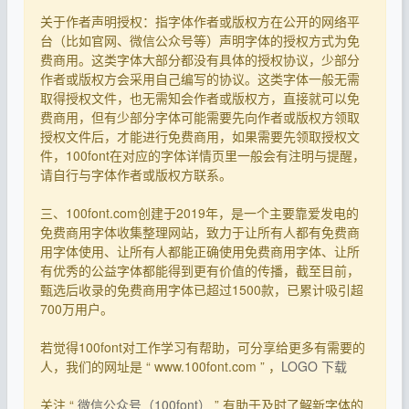
关于作者声明授权：指字体作者或版权方在公开的网络平
台（比如官网、微信公众号等）声明字体的授权方式为免
费商用。这类字体大部分都没有具体的授权协议，少部分
作者或版权方会采用自己编写的协议。这类字体一般无需
取得授权文件，也无需知会作者或版权方，直接就可以免
费商用，但有少部分字体可能需要先向作者或版权方领取
授权文件后，才能进行免费商用，如果需要先领取授权文
件，100font在对应的字体详情页里一般会有注明与提醒，
请自行与字体作者或版权方联系。
三、100font.com创建于2019年，是一个主要靠爱发电的
免费商用字体收集整理网站，致力于让所有人都有免费商
用字体使用、让所有人都能正确使用免费商用字体、让所
有优秀的公益字体都能得到更有价值的传播，截至目前，
甄选后收录的免费商用字体已超过1500款，已累计吸引超
700万用户。
若觉得100font对工作学习有帮助，可分享给更多有需要的
人，我们的网址是 “ www.100font.com ” ，
LOGO 下载
关注 “
微信公众号（100font）
” 有助于及时了解新字体的