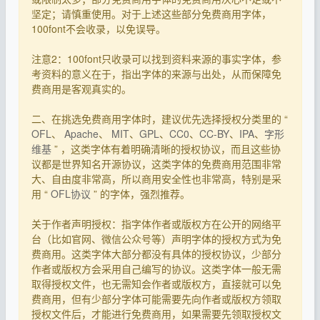
坚定；请慎重使用。对于上述这些部分免费商用字体，
100font不会收录，以免误导。
注意2：100font只收录可以找到资料来源的事实字体，参
考资料的意义在于，指出字体的来源与出处，从而保障免
费商用是客观真实的。
二、在挑选免费商用字体时，建议优先选择授权分类里的 “
OFL
、
Apache
、
MIT
、
GPL
、
CC0
、
CC-BY
、
IPA
、
字形
维基
” ，这类字体有着明确清晰的授权协议，而且这些协
议都是世界知名开源协议，这类字体的免费商用范围非常
大、自由度非常高，所以商用安全性也非常高，特别是采
用 “
OFL协议
” 的字体，强烈推荐。
关于作者声明授权：指字体作者或版权方在公开的网络平
台（比如官网、微信公众号等）声明字体的授权方式为免
费商用。这类字体大部分都没有具体的授权协议，少部分
作者或版权方会采用自己编写的协议。这类字体一般无需
取得授权文件，也无需知会作者或版权方，直接就可以免
费商用，但有少部分字体可能需要先向作者或版权方领取
授权文件后，才能进行免费商用，如果需要先领取授权文