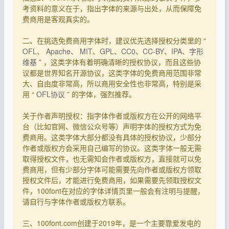
考资料的意义在于，指出字体的来源与出处，从而保障免
费商用是客观真实的。
二、在挑选免费商用字体时，建议优先选择授权分类里的 “
OFL
、
Apache
、
MIT
、
GPL
、
CC0
、
CC-BY
、
IPA
、
字形
维基
” ，这类字体有着明确清晰的授权协议，而且这些协
议都是世界知名开源协议，这类字体的免费商用范围非常
大、自由度非常高，所以商用安全性也非常高，特别是采
用 “
OFL协议
” 的字体，强烈推荐。
关于作者声明授权：指字体作者或版权方在公开的网络平
台（比如官网、微信公众号等）声明字体的授权方式为免
费商用。这类字体大部分都没有具体的授权协议，少部分
作者或版权方会采用自己编写的协议。这类字体一般无需
取得授权文件，也无需知会作者或版权方，直接就可以免
费商用，但有少部分字体可能需要先向作者或版权方领取
授权文件后，才能进行免费商用，如果需要先领取授权文
件，100font在对应的字体详情页里一般会有注明与提醒，
请自行与字体作者或版权方联系。
三、100font.com创建于2019年，是一个主要靠爱发电的