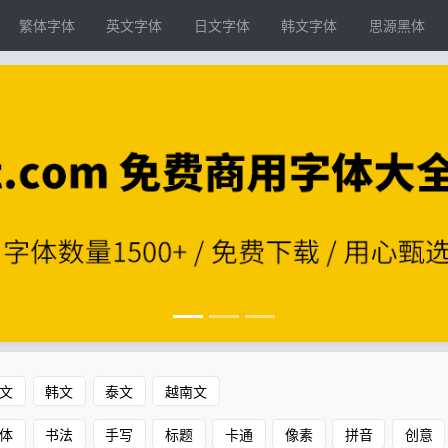
繁体字体
英文字体
日文字体
韩文字体
思源黑体
文
韩文
泰文
越南文
体
书法
手写
标题
卡通
像素
拼音
创意