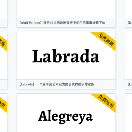
【Abril Fatface】来自19世纪欧洲海报中使用的厚重标题字体
【D
英文
标题
时尚
衬线
OFL
【Labrada】一个受木刻艺术启发的当代衬线字体家族
【L
英文
衬线
OFL