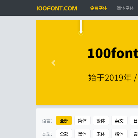
免费字体
简体字体
语言：
全部
简体
繁体
英文
日
类型：
全部
黑体
宋体
楷体
圆