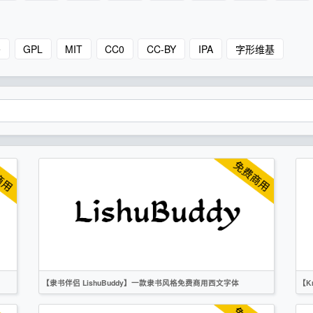
e
GPL
MIT
CC0
CC-BY
IPA
字形维基
【隶书伴侣 LishuBuddy】一款隶书风格免费商用西文字体
【K
英文