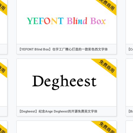
书法
手写
衬线
作者声明
【YEFONT Blind Box】也字工厂精心打造的一款彩色西文字体
【C
英文
创意
时尚
衬线
作者声明
【Degheest】纪念Ange Degheest的开源免费英文字体
【B
英文
像素