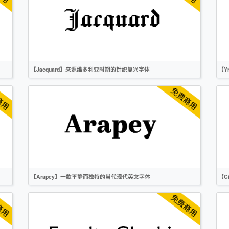
衬线
OFL
【Jacquard】来源维多利亚时期的针织复兴字体
【Y
英文
创意
复古
衬线
OFL
【Arapey】一款平静而独特的当代现代英文字体
【C
英文
衬线
OFL