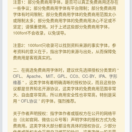
注意1：部分免费商用字体，是否可以真正免费商用还存在
一些争议；部分免费商用字体有平台限制；部分免费商用
字体有时间限制；部分免费商用字体的免费商用范围太小
或限制太多；部分免费商用字体的免费商用决心不足或不
坚定；请慎重使用。对于上述这些部分免费商用字体，
100font不会收录，以免误导。
注意2：100font只收录可以找到资料来源的事实字体，参
考资料的意义在于，指出字体的来源与出处，从而保障免
费商用是客观真实的。
二、在挑选免费商用字体时，建议优先选择授权分类里的 “
OFL
、
Apache
、
MIT
、
GPL
、
CC0
、
CC-BY
、
IPA
、
字形
维基
” ，这类字体有着明确清晰的授权协议，而且这些协
议都是世界知名开源协议，这类字体的免费商用范围非常
大、自由度非常高，所以商用安全性也非常高，特别是采
用 “
OFL协议
” 的字体，强烈推荐。
关于作者声明授权：指字体作者或版权方在公开的网络平
台（比如官网、微信公众号等）声明字体的授权方式为免
费商用。这类字体大部分都没有具体的授权协议，少部分
作者或版权方会采用自己编写的协议。这类字体一般无需