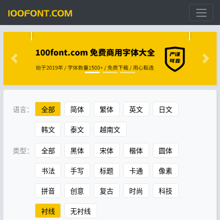
语言：
全部
简体
繁体
英文
日文
韩文
泰文
越南文
类型：
全部
黑体
宋体
楷体
圆体
书法
手写
标题
卡通
像素
拼音
创意
复古
时尚
科技
衬线
无衬线