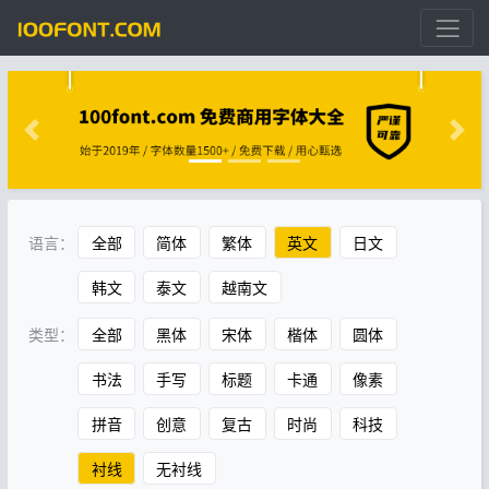
语言：
全部
简体
繁体
英文
日文
韩文
泰文
越南文
类型：
全部
黑体
宋体
楷体
圆体
书法
手写
标题
卡通
像素
拼音
创意
复古
时尚
科技
衬线
无衬线