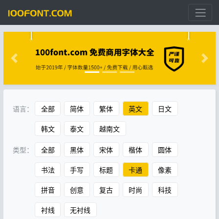
语言：
全部
简体
繁体
英文
日文
韩文
泰文
越南文
类型：
全部
黑体
宋体
楷体
圆体
书法
手写
标题
卡通
像素
拼音
创意
复古
时尚
科技
衬线
无衬线