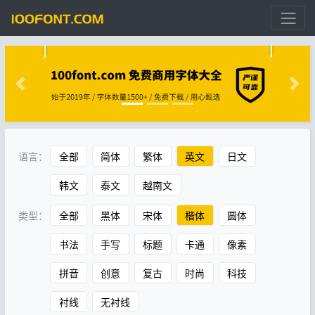
语言：
全部
简体
繁体
英文
日文
韩文
泰文
越南文
类型：
全部
黑体
宋体
楷体
圆体
书法
手写
标题
卡通
像素
拼音
创意
复古
时尚
科技
衬线
无衬线