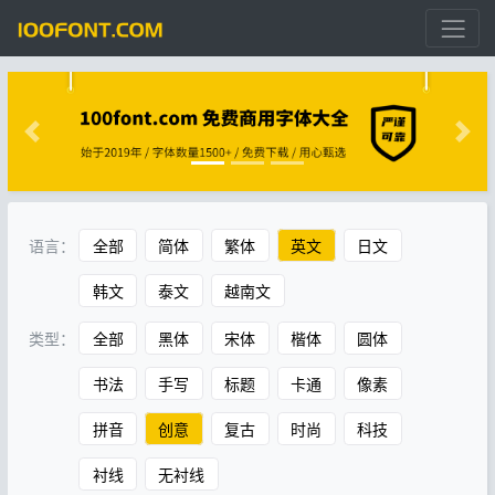
语言：
全部
简体
繁体
英文
日文
韩文
泰文
越南文
类型：
全部
黑体
宋体
楷体
圆体
书法
手写
标题
卡通
像素
拼音
创意
复古
时尚
科技
衬线
无衬线