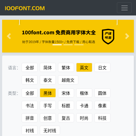
语言：
全部
简体
繁体
英文
日文
韩文
泰文
越南文
类型：
全部
黑体
宋体
楷体
圆体
书法
手写
标题
卡通
像素
拼音
创意
复古
时尚
科技
衬线
无衬线