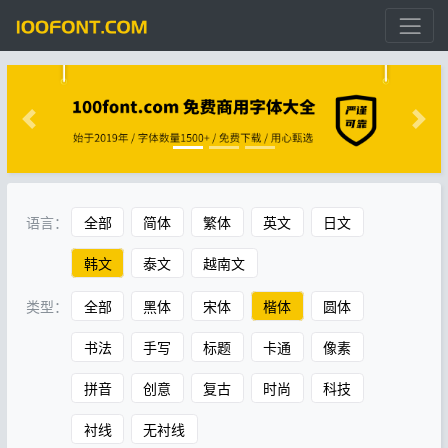
语言：
全部
简体
繁体
英文
日文
韩文
泰文
越南文
类型：
全部
黑体
宋体
楷体
圆体
书法
手写
标题
卡通
像素
拼音
创意
复古
时尚
科技
衬线
无衬线