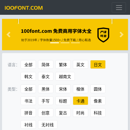
语言：
全部
简体
繁体
英文
日文
韩文
泰文
越南文
类型：
全部
黑体
宋体
楷体
圆体
书法
手写
标题
卡通
像素
拼音
创意
复古
时尚
科技
衬线
无衬线