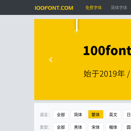
免费字体
简体字体
语言：
全部
简体
繁体
英文
日
类型：
全部
黑体
宋体
楷体
圆