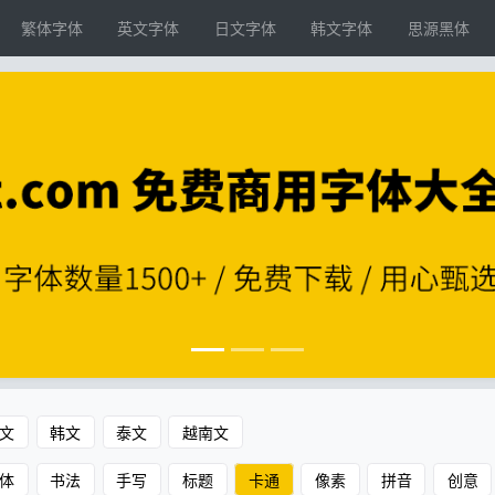
繁体字体
英文字体
日文字体
韩文字体
思源黑体
文
韩文
泰文
越南文
体
书法
手写
标题
卡通
像素
拼音
创意