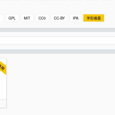
e
GPL
MIT
CC0
CC-BY
IPA
字形维基