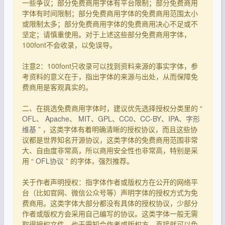
一些争议；部分免费商用字体有平台限制；部分免费商用
字体有时间限制；部分免费商用字体的免费商用范围太小
或限制太多；部分免费商用字体的免费商用决心不足或不
坚定；请慎重使用。对于上述这些部分免费商用字体，
100font不会收录，以免误导。
注意2：100font只收录可以找到资料来源的事实字体，参
考资料的意义在于，指出字体的来源与出处，从而保障免
费商用是客观真实的。
二、在挑选免费商用字体时，建议优先选择授权分类里的 “
OFL
、
Apache
、
MIT
、
GPL
、
CC0
、
CC-BY
、
IPA
、
字形
维基
” ，这类字体有着明确清晰的授权协议，而且这些协
议都是世界知名开源协议，这类字体的免费商用范围非常
大、自由度非常高，所以商用安全性也非常高，特别是采
用 “
OFL协议
” 的字体，强烈推荐。
关于作者声明授权：指字体作者或版权方在公开的网络平
台（比如官网、微信公众号等）声明字体的授权方式为免
费商用。这类字体大部分都没有具体的授权协议，少部分
作者或版权方会采用自己编写的协议。这类字体一般无需
取得授权文件，也无需知会作者或版权方，直接就可以免